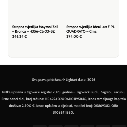
Stropna svjetiljka Maytoni Zeil
Stropna svjetiljka Ideal Lux F PL
Stro
– Bronca – H356-CL-03-BZ
QUADRATO – Crna
Dal
12G
246,24
€
294,00
€
327
Sva prava pridržana © Lightart d.o.o. 2026
Tvrtka upisana u trgovački registar 2023. godine – Trgovački sud u Zagrebu, račun u
Erste banci d.d., broj računa: HR4224020061101195846, iznos temeljnoga kapitala
društva: 2.500 €, iznos uplaćen u cijelosti, matični broj: 05869382, OIB:
51068711660.