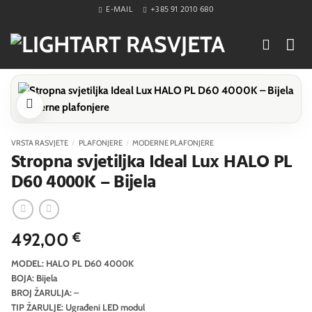
Skip
E-MAIL
+385 91 2010 680
to
content
VRSTA RASVJETE
/
PLAFONJERE
/
MODERNE PLAFONJERE
Stropna svjetiljka Ideal Lux HALO PL
D60 4000K – Bijela
492,00
€
MODEL: HALO PL D60 4000K
BOJA: Bijela
BROJ ŽARULJA: –
TIP ŽARULJE: Ugrađeni LED modul