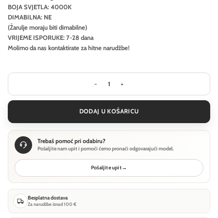
BOJA SVJETLA: 4000K
DIMABILNA: NE
(Žarulje moraju biti dimabilne)
VRIJEME ISPORUKE: 7-28 dana
Molimo da nas kontaktirate za hitne narudžbe!
Stropna svjetiljka Ideal Lux HALO PL
DODAJ U KOŠARICU
Trebaš pomoć pri odabiru?
Pošaljite nam upit i pomoći ćemo pronaći odgovarajući model.
Pošaljite upit
→
Besplatna dostava
Za narudžbe iznad 100 €