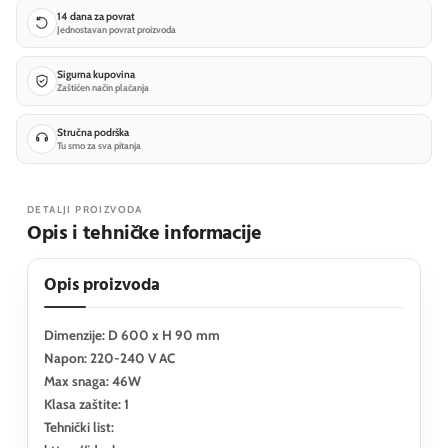
14 dana za povrat
Jednostavan povrat proizvoda
Sigurna kupovina
Zaštićen način plaćanja
Stručna podrška
Tu smo za sva pitanja
DETALJI PROIZVODA
Opis i tehničke informacije
Opis proizvoda
Dimenzije: D 600 x H 90 mm
Napon: 220-240 V AC
Max snaga: 46W
Klasa zaštite: 1
Tehnički list: