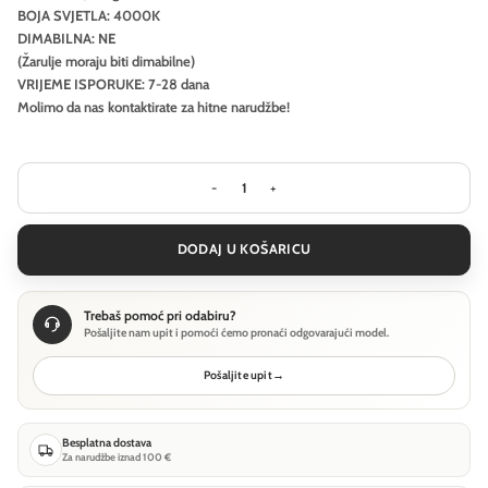
BOJA SVJETLA: 4000K
DIMABILNA: NE
(Žarulje moraju biti dimabilne)
VRIJEME ISPORUKE: 7-28 dana
Molimo da nas kontaktirate za hitne narudžbe!
Stropna svjetiljka Ideal Lux HALO PL
DODAJ U KOŠARICU
Trebaš pomoć pri odabiru?
Pošaljite nam upit i pomoći ćemo pronaći odgovarajući model.
Pošaljite upit
→
Besplatna dostava
Za narudžbe iznad 100 €