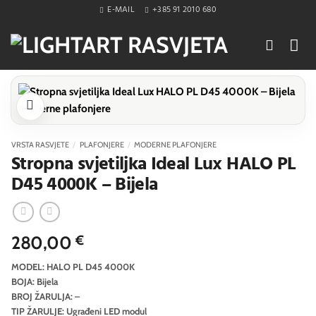
Skip
E-MAIL
+385 91 2010 680
to
content
VRSTA RASVJETE
/
PLAFONJERE
/
MODERNE PLAFONJERE
Stropna svjetiljka Ideal Lux HALO PL
D45 4000K – Bijela
280,00
€
MODEL: HALO PL D45 4000K
BOJA: Bijela
BROJ ŽARULJA: –
TIP ŽARULJE: Ugrađeni LED modul