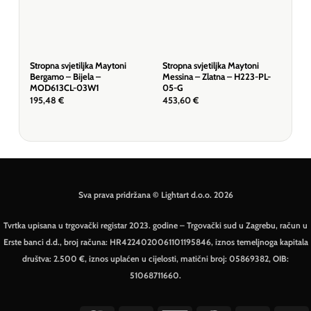
Stropna svjetiljka Maytoni
Stropna svjetiljka Maytoni
Stro
Bergamo – Bijela –
Messina – Zlatna – H223-PL-
Pasc
MOD613CL-03W1
05-G
C90
195,48
€
453,60
€
163
Sva prava pridržana © Lightart d.o.o. 2026
Tvrtka upisana u trgovački registar 2023. godine – Trgovački sud u Zagrebu, račun u
Erste banci d.d., broj računa: HR4224020061101195846, iznos temeljnoga kapitala
društva: 2.500 €, iznos uplaćen u cijelosti, matični broj: 05869382, OIB:
51068711660.