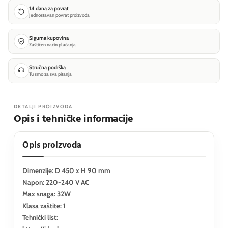
14 dana za povrat
Jednostavan povrat proizvoda
Sigurna kupovina
Zaštićen način plaćanja
Stručna podrška
Tu smo za sva pitanja
DETALJI PROIZVODA
Opis i tehničke informacije
Opis proizvoda
Dimenzije: D 450 x H 90 mm
Napon: 220-240 V AC
Max snaga: 32W
Klasa zaštite: 1
Tehnički list: