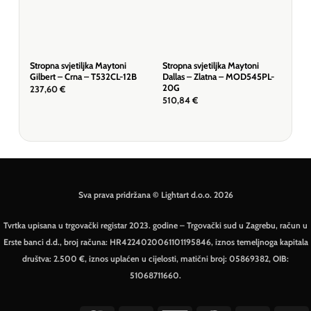
Stropna svjetiljka Maytoni
Stropna svjetiljka Maytoni
Stro
Gilbert – Crna – T532CL-12B
Dallas – Zlatna – MOD545PL-
Ber
20G
MO
237,60
€
510,84
€
195
Sva prava pridržana © Lightart d.o.o. 2026
Tvrtka upisana u trgovački registar 2023. godine – Trgovački sud u Zagrebu, račun u
Erste banci d.d., broj računa: HR4224020061101195846, iznos temeljnoga kapitala
društva: 2.500 €, iznos uplaćen u cijelosti, matični broj: 05869382, OIB:
51068711660.