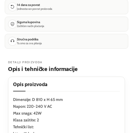
14 dana za povrat
Jednostavan povrat proizvoda
Sigurna kupovina
Zaštićen način plaćanja
Stručna podrška
Tu smo za sva pitanja
DETALJI PROIZVODA
Opis i tehničke informacije
Opis proizvoda
Dimenzije: D 810 x H 65 mm
Napon: 220-240 V AC
Max snaga: 42W
Klasa zaštite: 2
Tehnički list: