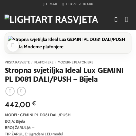
Skip
E-MAIL
+385 91 2010 680
to
content
VRSTA RASVJETE
/
PLAFONJERE
/
MODERNE PLAFONJERE
Stropna svjetiljka Ideal Lux GEMINI
PL D081 DALI/PUSH – Bijela
442,00
€
MODEL: GEMINI PL D081 DALI/PUSH
BOJA: Bijela
BROJ ŽARULJA: –
TIP ŽARULJE: Ugrađeni LED modul