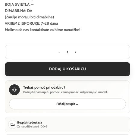
BOJA SVJETLA: –
DIMABILNA: DA
(Žarulje moraju biti dimabilne)
VRIJEME ISPORUKE: 7-28 dana
Molimo da nas kontaktirate za hitne narudžbe!
Stropna svjetiljka Ideal Lux GEMINI 
DODAJ U KOŠARICU
Trebaš pomoć pri odabiru?
Pošaljite nam upit i pomoći ćemo pronaći odgovarajući model.
Pošaljite upit
→
Besplatna dostava
Za narudžbe iznad 100 €