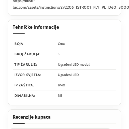
https://ideal-
lux.com/assets/instructions/292205_ISTR001_FLY_PL_D60_300
Tehničke informacije
BOJA
Crna
BROJ ŽARULJA:
'-
TIP ŽARULJE:
Ugrađeni LED modul
IZVOR SVJETLA:
Ugrađeni LED
IP ZAŠTITA:
IP40
DIMABILNA:
NE
Recenzije kupaca