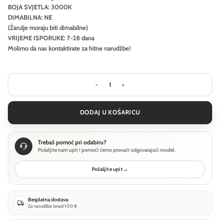
BOJA SVJETLA: 3000K
DIMABILNA: NE
(Žarulje moraju biti dimabilne)
VRIJEME ISPORUKE: 7-28 dana
Molimo da nas kontaktirate za hitne narudžbe!
Stropna svjetiljka Ideal Lux FLY PL 
DODAJ U KOŠARICU
Trebaš pomoć pri odabiru?
Pošaljite nam upit i pomoći ćemo pronaći odgovarajući model.
Pošaljite upit
→
Besplatna dostava
Za narudžbe iznad 100 €