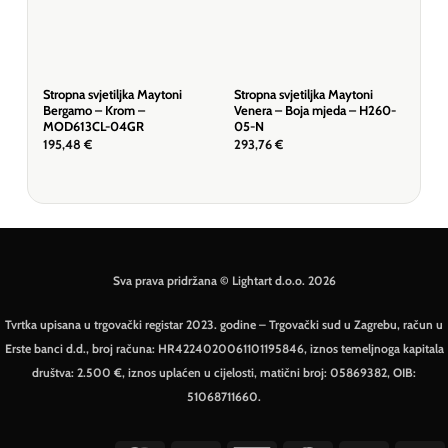
Stropna svjetiljka Maytoni
Stropna svjetiljka Maytoni
Stro
Bergamo – Krom –
Venera – Boja mjeda – H260-
Dal
MOD613CL-04GR
05-N
12C
195,48
€
293,76
€
327
Sva prava pridržana © Lightart d.o.o. 2026
Tvrtka upisana u trgovački registar 2023. godine – Trgovački sud u Zagrebu, račun u
Erste banci d.d., broj računa: HR4224020061101195846, iznos temeljnoga kapitala
društva: 2.500 €, iznos uplaćen u cijelosti, matični broj: 05869382, OIB:
51068711660.