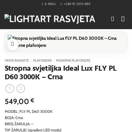
Skip
E-MAIL
+385 91 2010 680
to
content
VRSTA RASVJETE
/
PLAFONJERE
/
MODERNE PLAFONJERE
Stropna svjetiljka Ideal Lux FLY PL
D60 3000K – Crna
549,00
€
MODEL: FLY PL D60 3000K
BOJA: Crna
BROJ ŽARULJA: –
TIP ŽARULJE: Ugrađeni LED modul