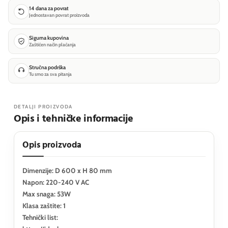
14 dana za povrat
Jednostavan povrat proizvoda
Sigurna kupovina
Zaštićen način plaćanja
Stručna podrška
Tu smo za sva pitanja
DETALJI PROIZVODA
Opis i tehničke informacije
Opis proizvoda
Dimenzije: D 600 x H 80 mm
Napon: 220-240 V AC
Max snaga: 53W
Klasa zaštite: 1
Tehnički list: