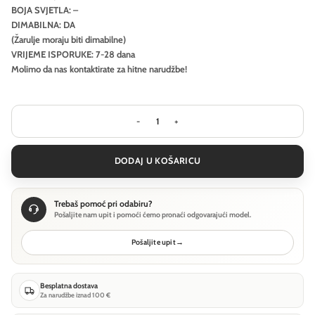
BOJA SVJETLA: –
DIMABILNA: DA
(Žarulje moraju biti dimabilne)
VRIJEME ISPORUKE: 7-28 dana
Molimo da nas kontaktirate za hitne narudžbe!
Stropna svjetiljka Ideal Lux DYNAMITE
DODAJ U KOŠARICU
Trebaš pomoć pri odabiru?
Pošaljite nam upit i pomoći ćemo pronaći odgovarajući model.
Pošaljite upit
→
Besplatna dostava
Za narudžbe iznad 100 €