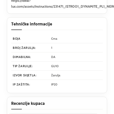
https://ideal-
lux.com/assets/instructions/231471_ISTR001_DYNAMITE_PL1_NER
Tehničke informacije
BOJA
Crna
BROJ ŽARULJA:
1
DIMABILNA:
DA
TIP ŽARULJE:
GU10
IZVOR SVJETLA:
Žarulja
IP ZAŠTITA:
IP20
Recenzije kupaca