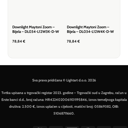
Downlight Maytoni Zoom –
Downlight Maytoni Zoom –
Dow
Bijela – DL034-L12W3K-D-W
Bijela – DL034-L12W4K-D-W
Bij
W
78,84
€
78,84
€
73,
Sva prava pridržana © Lightart d.o.o. 2026
Tvrtka upisana u trgovački registar 2023. godine – Trgovački sud u Zagrebu, račun u
Erste banci d.d., broj računa: HR4224020061101195846, iznos temeljnoga kapitala
društva: 2.500 €, iznos uplaćen u cijelosti, matični broj: 05869382, OIB:
51068711660.