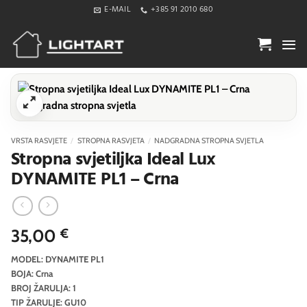
Skip
E-MAIL
+385 91 2010 680
to
content
VRSTA RASVJETE
/
STROPNA RASVJETA
/
NADGRADNA STROPNA SVJETLA
Stropna svjetiljka Ideal Lux
DYNAMITE PL1 – Crna
35,00
€
MODEL: DYNAMITE PL1
BOJA: Crna
BROJ ŽARULJA: 1
TIP ŽARULJE: GU10