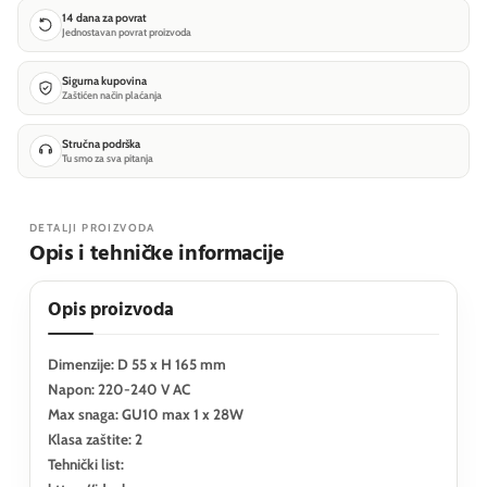
14 dana za povrat
Jednostavan povrat proizvoda
Sigurna kupovina
Zaštićen način plaćanja
Stručna podrška
Tu smo za sva pitanja
DETALJI PROIZVODA
Opis i tehničke informacije
Opis proizvoda
Dimenzije: D 55 x H 165 mm
Napon: 220-240 V AC
Max snaga: GU10 max 1 x 28W
Klasa zaštite: 2
Tehnički list: