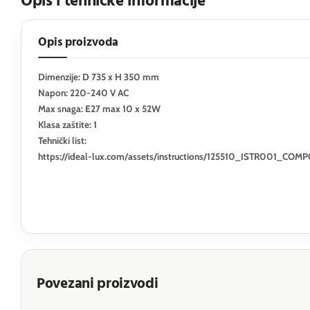
Opis i tehničke informacije
Opis proizvoda
Dimenzije: D 735 x H 350 mm
Napon: 220-240 V AC
Max snaga: E27 max 10 x 52W
Klasa zaštite: 1
Tehnički list:
https://ideal-lux.com/assets/instructions/125510_ISTR001_CO
Povezani proizvodi