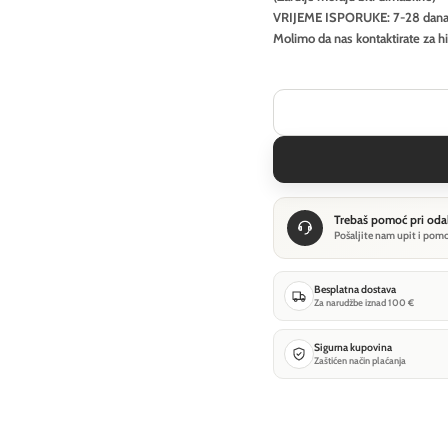
VRIJEME ISPORUKE: 7-28 dan
Molimo da nas kontaktirate za h
Trebaš pomoć pri oda
Pošaljite nam upit i pom
Besplatna dostava
Za narudžbe iznad 100 €
Sigurna kupovina
Zaštićen način plaćanja