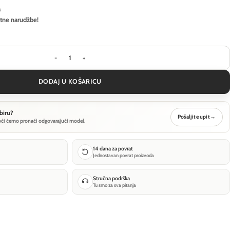
a
itne narudžbe!
Stropna svjetiljka Ideal Lux COMPO PL10 - Bijela ko
DODAJ U KOŠARICU
biru?
Pošaljite upit
→
oći ćemo pronaći odgovarajući model.
14 dana za povrat
Jednostavan povrat proizvoda
Stručna podrška
Tu smo za sva pitanja