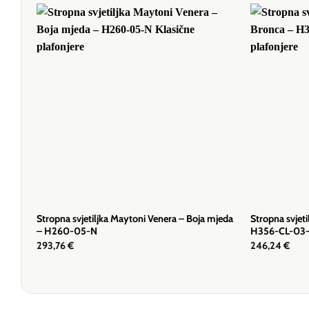
Stropna svjetiljka Maytoni Venera – Boja mjeda
Stropna svjeti
– H260-05-N
H356-CL-03
293,76
€
246,24
€