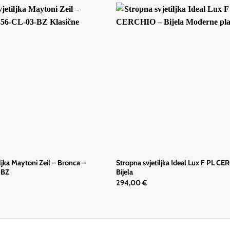
ljka Maytoni Zeil – Bronca –
Stropna svjetiljka Ideal Lux F PL C
-BZ
Bijela
294,00
€