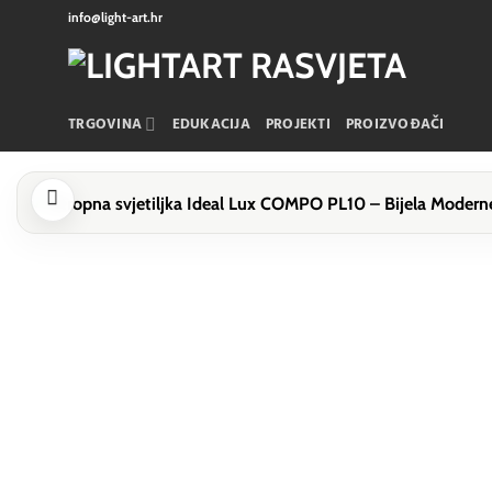
Skip
info@light-art.hr
to
content
TRGOVINA
EDUKACIJA
PROJEKTI
PROIZVOĐAČI