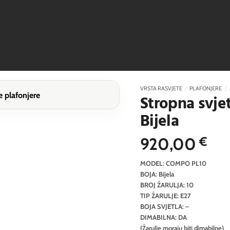
VRSTA RASVJETE
/
PLAFONJERE
/
Stropna svje
Bijela
920,00
€
MODEL: COMPO PL10
BOJA: Bijela
BROJ ŽARULJA: 10
TIP ŽARULJE: E27
BOJA SVJETLA: –
DIMABILNA: DA
(Žarulje moraju biti dimabilne)