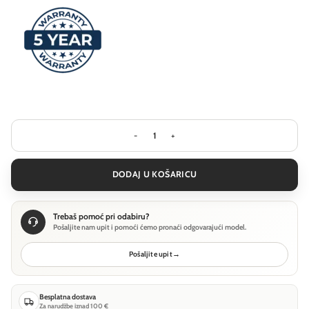
Stropna svjetiljka Ideal Lux CLOUD PL 
DODAJ U KOŠARICU
Trebaš pomoć pri odabiru?
Pošaljite nam upit i pomoći ćemo pronaći odgovarajući model.
Pošaljite upit
→
Besplatna dostava
Za narudžbe iznad 100 €