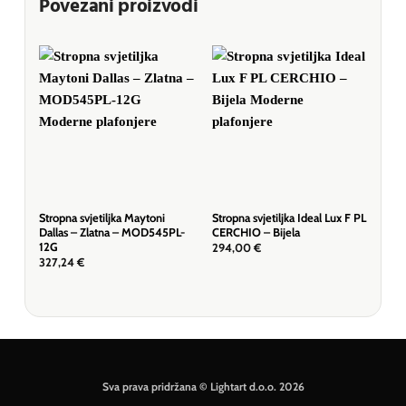
Povezani proizvodi
Stropna svjetiljka Maytoni
Stropna svjetiljka Ideal Lux F PL
Stro
Dallas – Zlatna – MOD545PL-
CERCHIO – Bijela
Ber
12G
MO
294,00
€
327,24
€
195
Sva prava pridržana © Lightart d.o.o. 2026