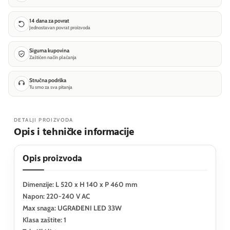
14 dana za povrat
Jednostavan povrat proizvoda
Sigurna kupovina
Zaštićen način plaćanja
Stručna podrška
Tu smo za sva pitanja
DETALJI PROIZVODA
Opis i tehničke informacije
Opis proizvoda
Dimenzije: L 520 x H 140 x P 460 mm
Napon: 220-240 V AC
Max snaga: UGRAĐENI LED 33W
Klasa zaštite: 1