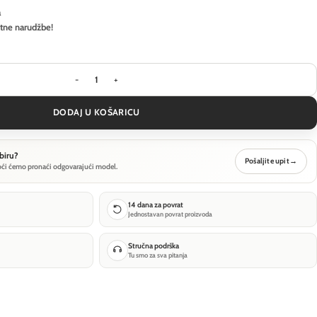
a
itne narudžbe!
Stropna svjetiljka Ideal Lux BINOMIO PL4 - Crna ko
DODAJ U KOŠARICU
biru?
Pošaljite upit
→
oći ćemo pronaći odgovarajući model.
14 dana za povrat
Jednostavan povrat proizvoda
Stručna podrška
Tu smo za sva pitanja