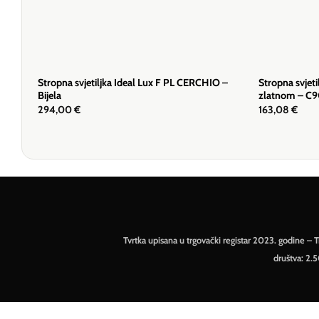
Stropna svjetiljka Ideal Lux F PL CERCHIO –
Stropna svjeti
Bijela
zlatnom – C
294,00
€
163,08
€
Tvrtka upisana u trgovački registar 2023. godine 
društva: 2.