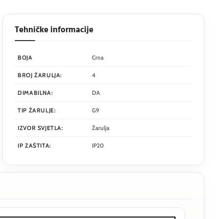
Tehničke informacije
BOJA
Crna
BROJ ŽARULJA:
4
DIMABILNA:
DA
TIP ŽARULJE:
G9
IZVOR SVJETLA:
Žarulja
IP ZAŠTITA:
IP20