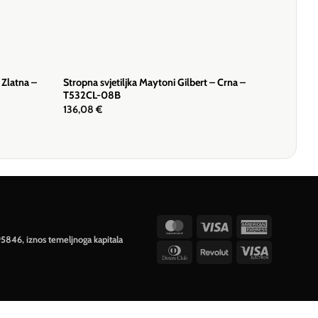
 Zlatna –
Stropna svjetiljka Maytoni Gilbert – Crna –
T532CL-08B
136,08
€
MasterCard
Visa
American
95846, iznos temeljnoga kapitala
Express
Dinners
Revolut
Visa
Club
Electron