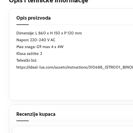
Opis i tehničke informacije
Opis proizvoda
Dimenzije: L 860 x H 150 x P 120 mm
Napon: 220-240 V AC
Max snaga: G9 max 4 x 4W
Klasa zaštite: 2
Tehnički list:
https://ideal-lux.com/assets/instructions/310688_ISTR001_B
Recenzije kupaca