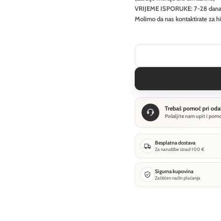
VRIJEME ISPORUKE: 7-28 dan
Molimo da nas kontaktirate za h
Trebaš pomoć pri oda
Pošaljite nam upit i pom
Besplatna dostava
Za narudžbe iznad 100 €
Sigurna kupovina
Zaštićen način plaćanja