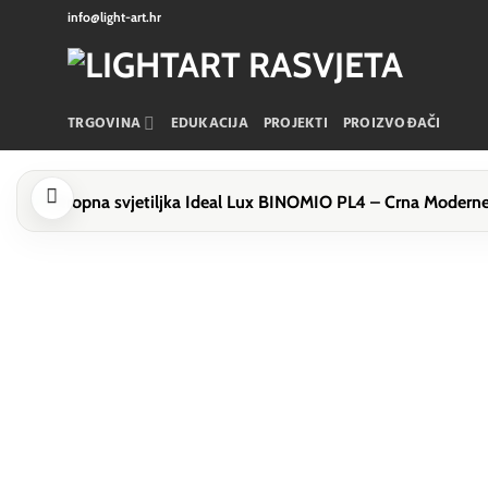
Skip
info@light-art.hr
to
content
TRGOVINA
EDUKACIJA
PROJEKTI
PROIZVOĐAČI