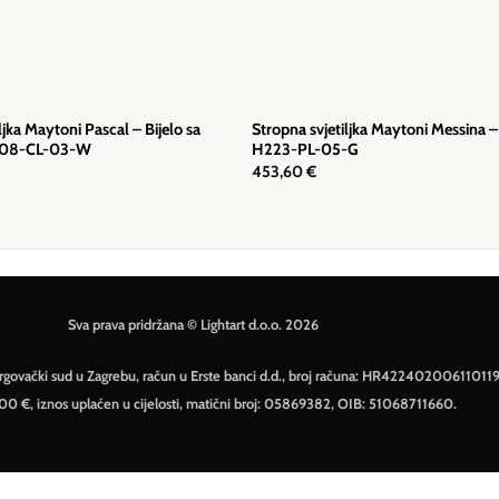
ljka Maytoni Pascal – Bijelo sa
Stropna svjetiljka Maytoni Messina –
908-CL-03-W
H223-PL-05-G
453,60
€
Sva prava pridržana © Lightart d.o.o. 2026
– Trgovački sud u Zagrebu, račun u Erste banci d.d., broj računa: HR42240200611011
500 €, iznos uplaćen u cijelosti, matični broj: 05869382, OIB: 51068711660.