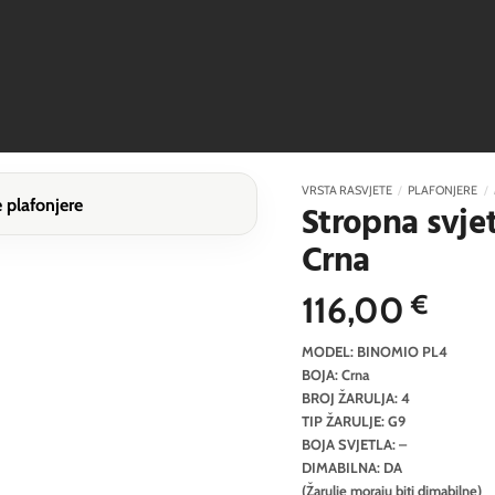
VRSTA RASVJETE
/
PLAFONJERE
/
Stropna svje
Crna
116,00
€
MODEL: BINOMIO PL4
BOJA: Crna
BROJ ŽARULJA: 4
TIP ŽARULJE: G9
BOJA SVJETLA: –
DIMABILNA: DA
(Žarulje moraju biti dimabilne)