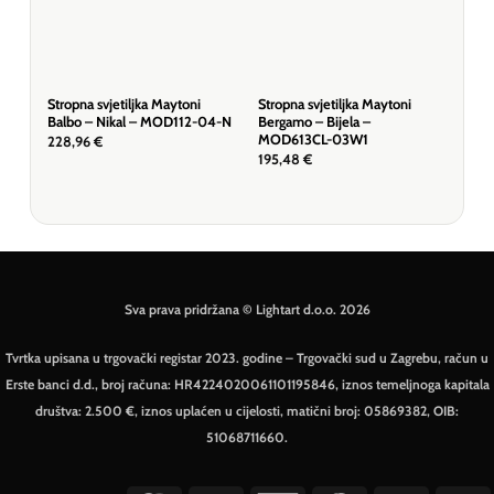
Stropna svjetiljka Maytoni
Stropna svjetiljka Maytoni
Stro
Balbo – Nikal – MOD112-04-N
Bergamo – Bijela –
Gil
MOD613CL-03W1
228,96
€
136
195,48
€
Sva prava pridržana © Lightart d.o.o. 2026
Tvrtka upisana u trgovački registar 2023. godine – Trgovački sud u Zagrebu, račun u
Erste banci d.d., broj računa: HR4224020061101195846, iznos temeljnoga kapitala
društva: 2.500 €, iznos uplaćen u cijelosti, matični broj: 05869382, OIB:
51068711660.