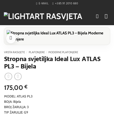
Skip
E-MAIL
+385 91 2010 680
to
content
VRSTA RASVJETE
/
PLAFONJERE
/
MODERNE PLAFONJERE
Stropna svjetiljka Ideal Lux ATLAS
PL3 – Bijela
175,00
€
MODEL: ATLAS PL3
BOJA: Bijela
BROJ ŽARULJA: 3
TIP ŽARULJE: G9