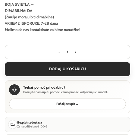
BOJA SVJETLA: –
DIMABILNA: DA
(Žarulje moraju biti dimabilne)
VRIJEME ISPORUKE: 7-28 dana
Molimo da nas kontaktirate za hitne narudžbe!
Stropna svjetiljka Ideal Lux ATLAS PL3
DODAJ U KOŠARICU
Trebaš pomoć pri odabiru?
Pošaljite nam upit i pomoći ćemo pronaći odgovarajući model.
Pošaljite upit
→
Besplatna dostava
Za narudžbe iznad 100 €