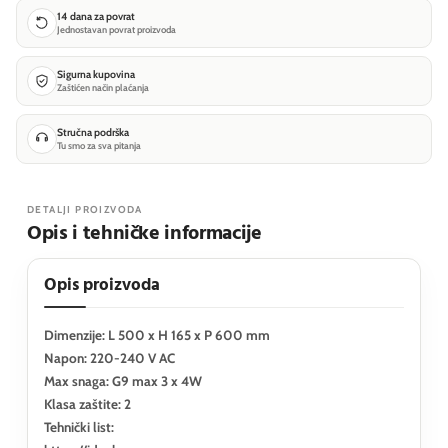
14 dana za povrat
Jednostavan povrat proizvoda
Sigurna kupovina
Zaštićen način plaćanja
Stručna podrška
Tu smo za sva pitanja
DETALJI PROIZVODA
Opis i tehničke informacije
Opis proizvoda
Dimenzije: L 500 x H 165 x P 600 mm
Napon: 220-240 V AC
Max snaga: G9 max 3 x 4W
Klasa zaštite: 2
Tehnički list: