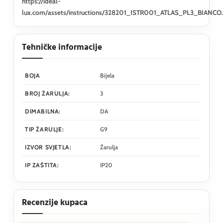
https://ideal-
lux.com/assets/instructions/328201_ISTR001_ATLAS_PL3_BIANCO
Tehničke informacije
BOJA
Bijela
BROJ ŽARULJA:
3
DIMABILNA:
DA
TIP ŽARULJE:
G9
IZVOR SVJETLA:
Žarulja
IP ZAŠTITA:
IP20
Recenzije kupaca