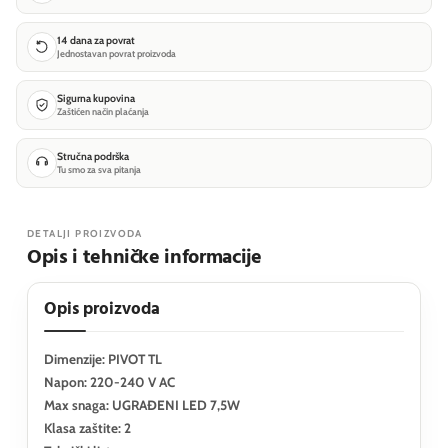
14 dana za povrat
Jednostavan povrat proizvoda
Sigurna kupovina
Zaštićen način plaćanja
Stručna podrška
Tu smo za sva pitanja
DETALJI PROIZVODA
Opis i tehničke informacije
Opis proizvoda
Dimenzije: PIVOT TL
Napon: 220-240 V AC
Max snaga: UGRAĐENI LED 7,5W
Klasa zaštite: 2