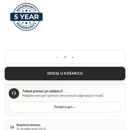
Stolna lampa Ideal Lux PIVOT TL - Bij
DODAJ U KOŠARICU
Trebaš pomoć pri odabiru?
Pošaljite nam upit i pomoći ćemo pronaći odgovarajući model.
Pošaljite upit
→
Besplatna dostava
Za narudžbe iznad 100 €