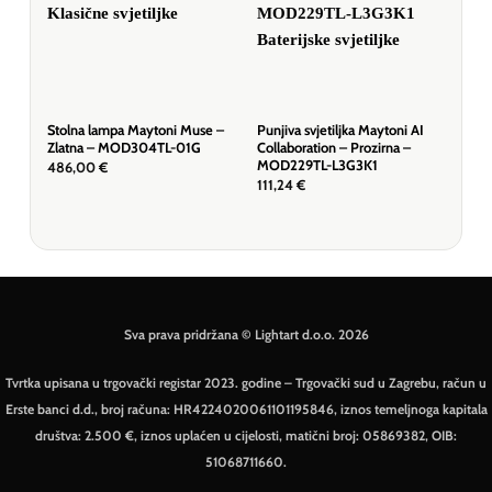
Stolna lampa Maytoni Muse –
Punjiva svjetiljka Maytoni AI
Stol
Zlatna – MOD304TL-01G
Collaboration – Prozirna –
Mje
MOD229TL-L3G3K1
486,00
€
424
111,24
€
Sva prava pridržana © Lightart d.o.o. 2026
Tvrtka upisana u trgovački registar 2023. godine – Trgovački sud u Zagrebu, račun u
Erste banci d.d., broj računa: HR4224020061101195846, iznos temeljnoga kapitala
društva: 2.500 €, iznos uplaćen u cijelosti, matični broj: 05869382, OIB:
51068711660.