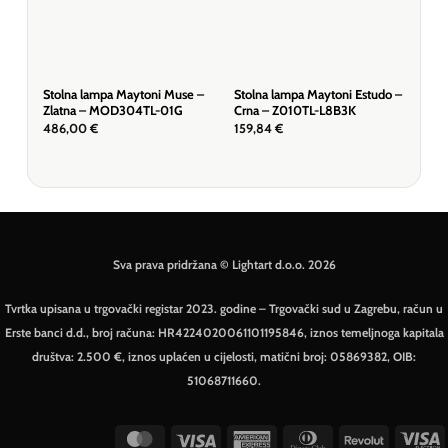
Stolna lampa Maytoni Muse –
Stolna lampa Maytoni Estudo –
Stol
Zlatna – MOD304TL-01G
Crna – Z010TL-L8B3K
Bij
486,00
€
159,84
€
159
Sva prava pridržana © Lightart d.o.o. 2026
Tvrtka upisana u trgovački registar 2023. godine – Trgovački sud u Zagrebu, račun u
Erste banci d.d., broj računa: HR4224020061101195846, iznos temeljnoga kapitala
društva: 2.500 €, iznos uplaćen u cijelosti, matični broj: 05869382, OIB:
51068711660.
MasterCard
Visa
American
Dinners
Revolut
V