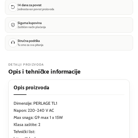
14 dana za povrat
Jednostavan povrat proizvoda
Sigurna kupovina
Zaštićen način plaćanja
Stručna podrška
Tu smo za sva pitanja
DETALJI PROIZVODA
Opis i tehničke informacije
Opis proizvoda
Dimenzije: PERLAGE TL1
Napon: 220-240 V AC
Max snaga: G9 max 1 x 15W
Klasa zaštite: 2
Tehnički list: