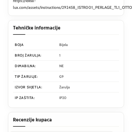
https://ideal-
lux.com/assets/instructions/292458_ISTR001_PERLAGE_TL1_OTT
Tehničke informacije
BOJA
Bijela
BROJ ŽARULJA:
1
DIMABILNA:
NE
TIP ŽARULJE:
G9
IZVOR SVJETLA:
Žarulja
IP ZAŠTITA:
IP20
Recenzije kupaca