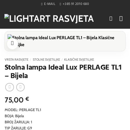
Skip
E-MAIL
+385 91 2010 680
to
content
VRSTA RASVJETE
/
STOLNE SVJETILJKE
/
KLASIČNE SVJETILJKE
Stolna lampa Ideal Lux PERLAGE TL1
– Bijela
75,00
€
MODEL: PERLAGE TL1
BOJA: Bijela
BROJ ŽARULJA: 1
TIP ŽARULJE: G9