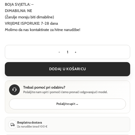
BOJA SVJETLA: –
DIMABILNA: NE
(Žarulje moraju biti dimabilne)
VRIJEME ISPORUKE: 7-28 dana
Molimo da nas kontaktirate za hitne narudžbe!
Stolna lampa Ideal Lux PERLAGE TL1 -
DODAJ U KOŠARICU
Trebaš pomoć pri odabiru?
Pošaljite nam upit i pomoći ćemo pronaći odgovarajući model.
Pošaljite upit
→
Besplatna dostava
Za narudžbe iznad 100 €