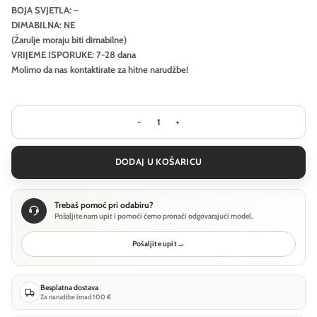
BOJA SVJETLA: –
DIMABILNA: NE
(Žarulje moraju biti dimabilne)
VRIJEME ISPORUKE: 7-28 dana
Molimo da nas kontaktirate za hitne narudžbe!
Stolna lampa Ideal Lux FIRENZE TL1 - 
DODAJ U KOŠARICU
Trebaš pomoć pri odabiru?
Pošaljite nam upit i pomoći ćemo pronaći odgovarajući model.
Pošaljite upit
→
Besplatna dostava
Za narudžbe iznad 100 €