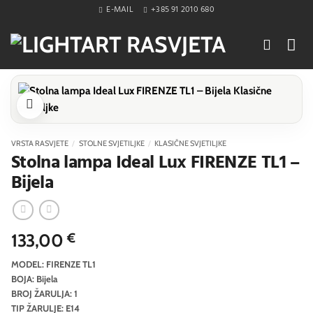
Skip
E-MAIL
+385 91 2010 680
to
content
VRSTA RASVJETE
/
STOLNE SVJETILJKE
/
KLASIČNE SVJETILJKE
Stolna lampa Ideal Lux FIRENZE TL1 –
Bijela
133,00
€
MODEL: FIRENZE TL1
BOJA: Bijela
BROJ ŽARULJA: 1
TIP ŽARULJE: E14