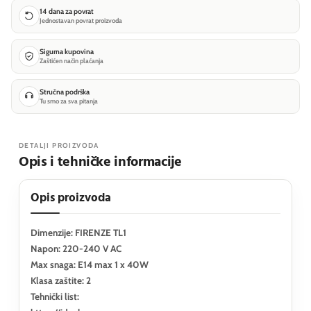
14 dana za povrat
Jednostavan povrat proizvoda
Sigurna kupovina
Zaštićen način plaćanja
Stručna podrška
Tu smo za sva pitanja
DETALJI PROIZVODA
Opis i tehničke informacije
Opis proizvoda
Dimenzije: FIRENZE TL1
Napon: 220-240 V AC
Max snaga: E14 max 1 x 40W
Klasa zaštite: 2
Tehnički list: