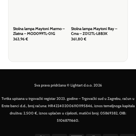
Stolna lampa Maytoni Marmo –
Stolna lampa Maytoni Ray –
Stol
Zlatna – MOD099TL-01G
Crna – Z012TL-L8B3K
Bij
363,96
€
361,80
€
430
Sva prava pridržana © Lightart d.o.o. 2026
Tvrtka upisana u trgovački registar 2023. godine – Trgovački sud u Zagrebu, račun u
Erste banci d.d., broj računa: HR4224020061101195846, iznos temeljnoga kapitala
društva: 2.500 €, iznos uplaćen u cijelosti, matični broj: 05869382, OIB:
51068711660.