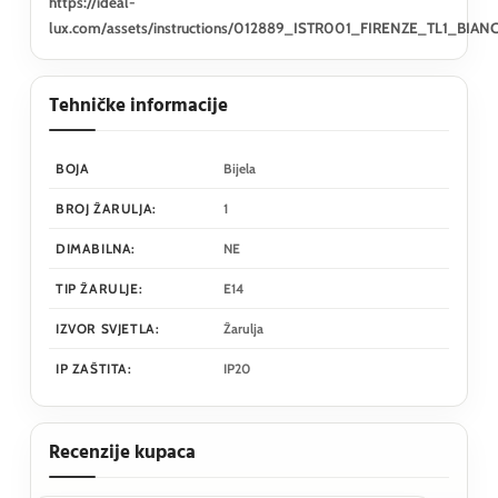
https://ideal-
lux.com/assets/instructions/012889_ISTR001_FIRENZE_TL1_BIAN
Tehničke informacije
BOJA
Bijela
BROJ ŽARULJA:
1
DIMABILNA:
NE
TIP ŽARULJE:
E14
IZVOR SVJETLA:
Žarulja
IP ZAŠTITA:
IP20
Recenzije kupaca