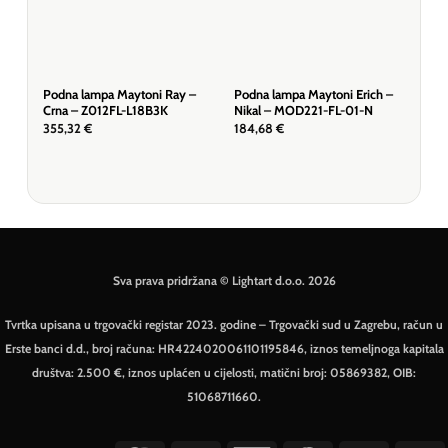
Podna lampa Maytoni Ray –
Podna lampa Maytoni Erich –
Pod
Crna – Z012FL-L18B3K
Nikal – MOD221-FL-01-N
Bij
11-
355,32
€
184,68
€
195
Sva prava pridržana © Lightart d.o.o. 2026
Tvrtka upisana u trgovački registar 2023. godine – Trgovački sud u Zagrebu, račun u
Erste banci d.d., broj računa: HR4224020061101195846, iznos temeljnoga kapitala
društva: 2.500 €, iznos uplaćen u cijelosti, matični broj: 05869382, OIB:
51068711660.