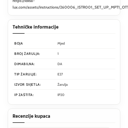
https://ideal-
lux.com/assets/instructions/260006_ISTR001_SET_UP_MPT1_OT
Tehničke informacije
BOJA
Mjed
BROJ ŽARULJA:
1
DIMABILNA:
DA
TIP ŽARULJE:
E27
IZVOR SVJETLA:
Žarulja
IP ZAŠTITA:
IP20
Recenzije kupaca