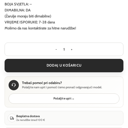
BOJA SVJETLA: –
DIMABILNA: DA
(Žarulje moraju biti dimabilne)
VRIJEME ISPORUKE: 7-28 dana
Molimo da nas kontaktirate za hitne narudžbe!
Podna lampa Ideal Lux SET UP MPT1 -
DODAJ U KOŠARICU
Trebaš pomoć pri odabiru?
Pošaljite nam upit i pomoći ćemo pronaći odgovarajući model.
Pošaljite upit
→
Besplatna dostava
Za narudžbe iznad 100 €