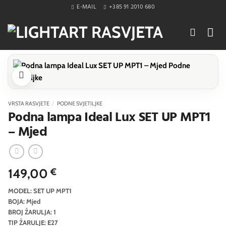
Skip
E-MAIL
+385 91 2010 680
to
content
VRSTA RASVJETE
/
PODNE SVJETILJKE
Podna lampa Ideal Lux SET UP MPT1
– Mjed
149,00
€
MODEL: SET UP MPT1
BOJA: Mjed
BROJ ŽARULJA: 1
TIP ŽARULJE: E27