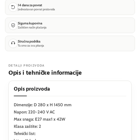
14 dana za povrat
Jednostavan povrat proizvoda
Sigurna kupovina
Zaštićen način plaćanja
Stručna podrška
Tu smo za sva pitanja
DETALJI PROIZVODA
Opis i tehničke informacije
Opis proizvoda
Dimenzije: D 280 x H 1450 mm
Napon: 220-240 V AC
Max snaga: E27 max1 x 42W
Klasa zaštite: 2
Tehnički list: