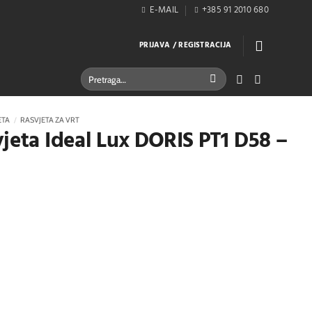
E-MAIL
+385 91 2010 680
PRIJAVA / REGISTRACIJA
Pretraži:
ETA
/
RASVJETA ZA VRT
vjeta Ideal Lux DORIS PT1 D58 –