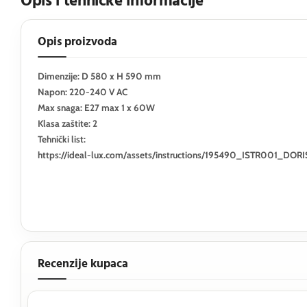
Opis i tehničke informacije
Opis proizvoda
Dimenzije: D 580 x H 590 mm
Napon: 220-240 V AC
Max snaga: E27 max 1 x 60W
Klasa zaštite: 2
Tehnički list:
https://ideal-lux.com/assets/instructions/195490_ISTR001_DOR
Recenzije kupaca