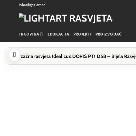
Skip
info@light-art.hr
to
content
TRGOVINA
EDUKACIJA
PROJEKTI
PROIZVOĐAČI