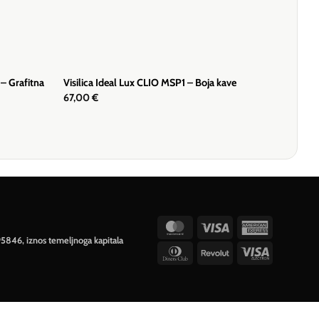
 – Grafitna
Visilica Ideal Lux CLIO MSP1 – Boja kave
67,00
€
MasterCard
Visa
American
95846, iznos temeljnoga kapitala
Express
Dinners
Revolut
Visa
Club
Electron