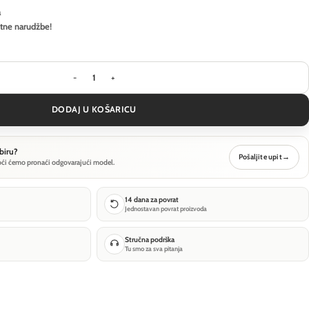
a
itne narudžbe!
Pejzažna rasvjeta Ideal Lux DORIS PT1 D58 - Bijela 
DODAJ U KOŠARICU
biru?
Pošaljite upit
→
oći ćemo pronaći odgovarajući model.
14 dana za povrat
Jednostavan povrat proizvoda
Stručna podrška
Tu smo za sva pitanja