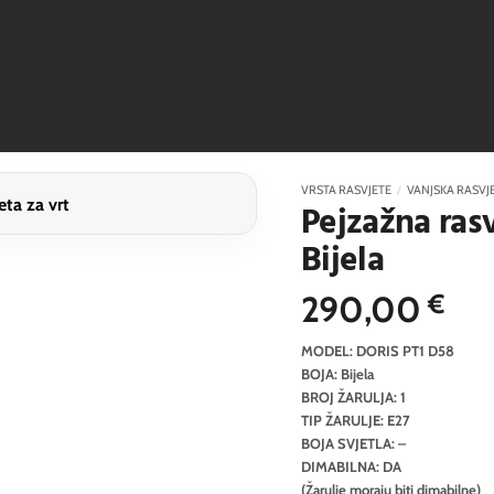
VRSTA RASVJETE
/
VANJSKA RASVJ
Pejzažna ras
Bijela
290,00
€
MODEL: DORIS PT1 D58
BOJA: Bijela
BROJ ŽARULJA: 1
TIP ŽARULJE: E27
BOJA SVJETLA: –
DIMABILNA: DA
(Žarulje moraju biti dimabilne)