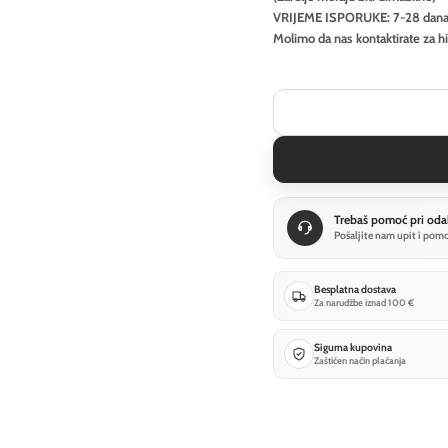
VRIJEME ISPORUKE: 7-28 dan
Molimo da nas kontaktirate za h
Trebaš pomoć pri oda
Pošaljite nam upit i pom
Besplatna dostava
Za narudžbe iznad 100 €
Sigurna kupovina
Zaštićen način plaćanja