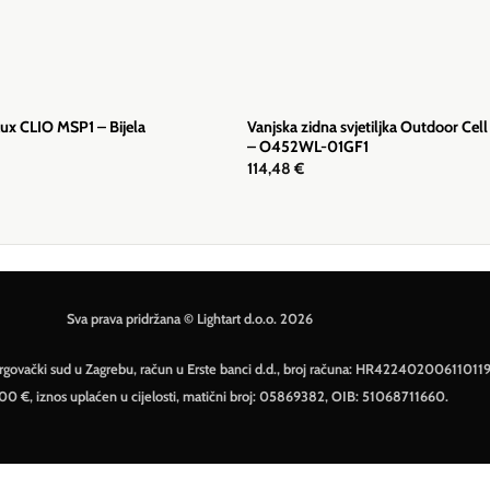
Vanjska zidna svjetiljka Outdoor Cell
 Lux CLIO MSP1 – Bijela
– O452WL-01GF1
114,48
€
Sva prava pridržana © Lightart d.o.o. 2026
– Trgovački sud u Zagrebu, račun u Erste banci d.d., broj računa: HR42240200611011
500 €, iznos uplaćen u cijelosti, matični broj: 05869382, OIB: 51068711660.