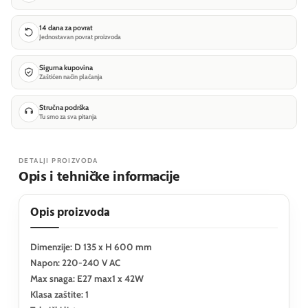
14 dana za povrat
Jednostavan povrat proizvoda
Sigurna kupovina
Zaštićen način plaćanja
Stručna podrška
Tu smo za sva pitanja
DETALJI PROIZVODA
Opis i tehničke informacije
Opis proizvoda
Dimenzije: D 135 x H 600 mm
Napon: 220-240 V AC
Max snaga: E27 max1 x 42W
Klasa zaštite: 1