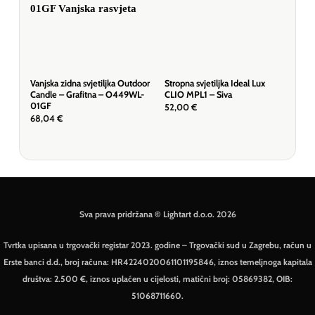
Vanjska zidna svjetiljka Outdoor
Stropna svjetiljka Ideal Lux
Visi
Candle – Grafitna – O449WL-
CLIO MPL1 – Siva
D30 
01GF
52,00
€
87
68,04
€
Sva prava pridržana © Lightart d.o.o. 2026
Tvrtka upisana u trgovački registar 2023. godine – Trgovački sud u Zagrebu, račun u
Erste banci d.d., broj računa: HR4224020061101195846, iznos temeljnoga kapitala
društva: 2.500 €, iznos uplaćen u cijelosti, matični broj: 05869382, OIB:
51068711660.