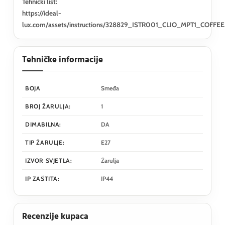
Tehnički list:
https://ideal-
lux.com/assets/instructions/328829_ISTR001_CLIO_MPT1_COFFEE
Tehničke informacije
BOJA
Smeđa
BROJ ŽARULJA:
1
DIMABILNA:
DA
TIP ŽARULJE:
E27
IZVOR SVJETLA:
Žarulja
IP ZAŠTITA:
IP44
Recenzije kupaca