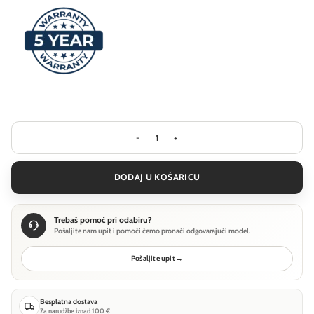
Pejzažna rasvjeta Ideal Lux CLIO MPT
DODAJ U KOŠARICU
Trebaš pomoć pri odabiru?
Pošaljite nam upit i pomoći ćemo pronaći odgovarajući model.
Pošaljite upit
→
Besplatna dostava
Za narudžbe iznad 100 €