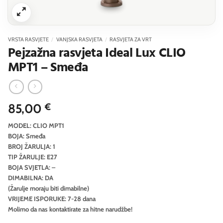
VRSTA RASVJETE
/
VANJSKA RASVJETA
/
RASVJETA ZA VRT
Pejzažna rasvjeta Ideal Lux CLIO
MPT1 – Smeđa
85,00
€
MODEL: CLIO MPT1
BOJA: Smeđa
BROJ ŽARULJA: 1
TIP ŽARULJE: E27
BOJA SVJETLA: –
DIMABILNA: DA
(Žarulje moraju biti dimabilne)
VRIJEME ISPORUKE: 7-28 dana
Molimo da nas kontaktirate za hitne narudžbe!