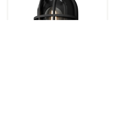
isključivanje kolačića možete pronaći ovdje:
Postavke
Prihvaćam
Odbijam
Vanjska zidna svjetiljka Outdoor Candle – Grafitna – O449WL-01GF1
84,24
€