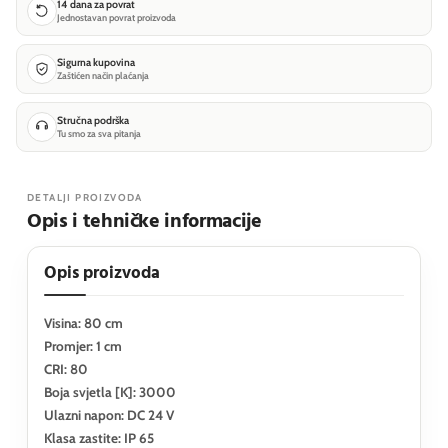
14 dana za povrat
Jednostavan povrat proizvoda
Sigurna kupovina
Zaštićen način plaćanja
Stručna podrška
Tu smo za sva pitanja
DETALJI PROIZVODA
Opis i tehničke informacije
Opis proizvoda
Visina: 80 cm
Promjer: 1 cm
CRI: 80
Boja svjetla [K]: 3000
Ulazni napon: DC 24 V
Klasa zastite: IP 65