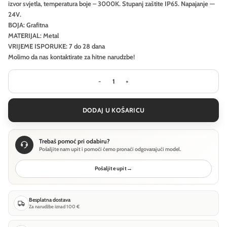
izvor svjetla, temperatura boje – 3000K. Stupanj zaštite IP65. Napajanje —
24V.
BOJA: Grafitna
MATERIJAL: Metal
VRIJEME ISPORUKE: 7 do 28 dana
Molimo da nas kontaktirate za hitne narudzbe!
Krajobrazna svjetiljka Outdoor Spear 
DODAJ U KOŠARICU
Trebaš pomoć pri odabiru?
Pošaljite nam upit i pomoći ćemo pronaći odgovarajući model.
Pošaljite upit
→
Besplatna dostava
Za narudžbe iznad 100 €