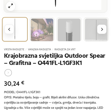
VRSTA RASVJETE
/
VANJSKA RASVJETA
/
RASVJETA ZA VRT
Krajobrazna svjetiljka Outdoor Spear
– Grafitna – O441FL-L1GF3K1
30,24
€
MODEL: O441FL-L1GF3K1
OPIS: Metalno tijelo, boja — grafit. Bijeli akrilni difuzor. Uska cilindrična
svjetiljka za osvjetljavanje sadnje — cvijeća, grmlja, drveća i travnjaka.
Ugradnja u tlo. Više svjetiljki može se spojiti na jedan izvor napajanja. LED