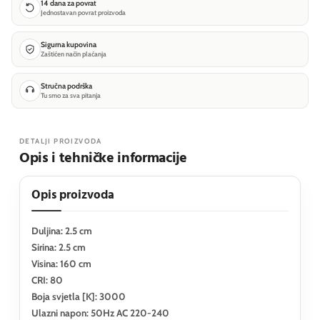
14 dana za povrat
Jednostavan povrat proizvoda
Sigurna kupovina
Zaštićen način plaćanja
Stručna podrška
Tu smo za sva pitanja
DETALJI PROIZVODA
Opis i tehničke informacije
Opis proizvoda
Duljina: 2.5 cm
Sirina: 2.5 cm
Visina: 160 cm
CRI: 80
Boja svjetla [K]: 3000
Ulazni napon: 50Hz AC 220-240