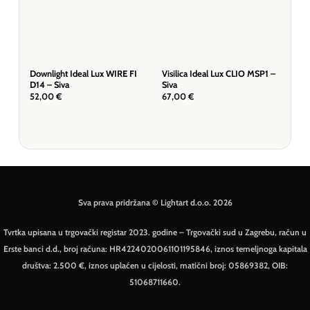
Downlight Ideal Lux WIRE FI
Visilica Ideal Lux CLIO MSP1 –
Visi
D14 – Siva
Siva
Crn
52,00
€
67,00
€
67,
Sva prava pridržana © Lightart d.o.o. 2026
Tvrtka upisana u trgovački registar 2023. godine – Trgovački sud u Zagrebu, račun u
Erste banci d.d., broj računa: HR4224020061101195846, iznos temeljnoga kapitala
društva: 2.500 €, iznos uplaćen u cijelosti, matični broj: 05869382, OIB:
51068711660.