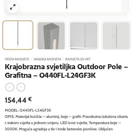
VRSTA RASVJETE
/
VANJSKA RASVJETA
/
RASVJETA ZA VRT
Krajobrazna svjetiljka Outdoor Pole –
Grafitna – O440FL-L24GF3K
154,44
€
MODEL: O440FL-L24GF3K
OPIS: Materijal kućišta — aluminij, boja — grafit. Pravokutna izdužena silueta
s trakom svjetla u jednom smjeru. LED izvor svjetla. Temperatura boje —
3000K. Moguća ugradnja u tlo i tvrde betonske površine. Uključen