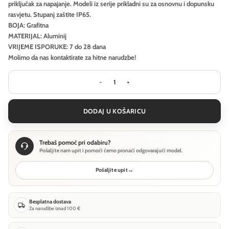
priključak za napajanje. Modeli iz serije prikladni su za osnovnu i dopunsku
rasvjetu. Stupanj zaštite IP65.
BOJA: Grafitna
MATERIJAL: Aluminij
VRIJEME ISPORUKE: 7 do 28 dana
Molimo da nas kontaktirate za hitne narudzbe!
Krajobrazna svjetiljka Outdoor Pole 
DODAJ U KOŠARICU
Trebaš pomoć pri odabiru?
Pošaljite nam upit i pomoći ćemo pronaći odgovarajući model.
Pošaljite upit
→
Besplatna dostava
Za narudžbe iznad 100 €