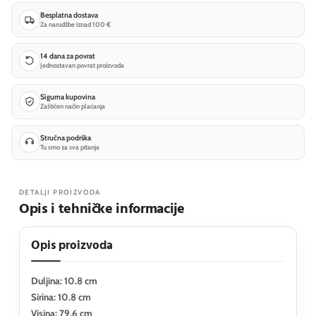
Besplatna dostava
Za narudžbe iznad 100 €
14 dana za povrat
Jednostavan povrat proizvoda
Sigurna kupovina
Zaštićen način plaćanja
Stručna podrška
Tu smo za sva pitanja
DETALJI PROIZVODA
Opis i tehničke informacije
Opis proizvoda
Duljina: 10.8 cm
Sirina: 10.8 cm
Visina: 79.6 cm