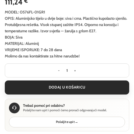
111,24
€
MODEL: O576FL-01GR1
OPIS: Aluminijsko tijelo u dvije boje: siva i crna. Plastično kupolasto sjenilo.
Protubljesna rešetka. Visok stupanj zaštite IP54. Otporno na koroziju i
temperaturne razlike. Izvor svjetla — žarulja s grlom E27.
BOJA: Siva
MATERIJAL: Aluminij
VRIJEME ISPORUKE: 7 do 28 dana
Molimo da nas kontaktirate za hitne narudzbe!
Krajobrazna svjetiljka Outdoor Bronx
DODAJ U KOŠARICU
Trebaš pomoć pri odabiru?
Pošaljite nam upit i pomoći ćemo pronaći odgovarajući model.
Pošaljite upit
→