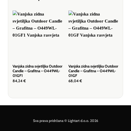
Vanjska zidna svjetiljka Outdoor
Vanjska zidna svjetiljka Outdoor
Sol
Candle – Grafitna – O449WL-
Candle – Grafitna – O449WL-
Pir
01GF1
01GF
L2G
84,24
€
68,04
€
90,
Sva prava pridržana © Lightart d.o.o. 2026