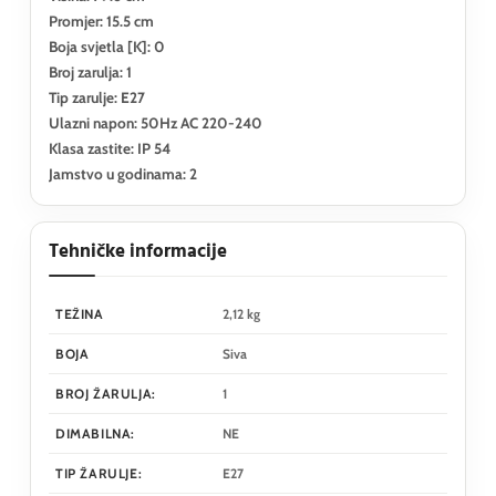
Promjer: 15.5 cm
Boja svjetla [K]: 0
Broj zarulja: 1
Tip zarulje: E27
Ulazni napon: 50Hz AC 220-240
Klasa zastite: IP 54
Jamstvo u godinama: 2
Tehničke informacije
TEŽINA
2,12 kg
BOJA
Siva
BROJ ŽARULJA:
1
DIMABILNA:
NE
TIP ŽARULJE:
E27