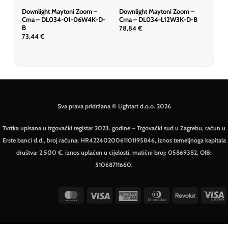
Downlight Maytoni Zoom –
Downlight Maytoni Zoom –
Dow
Crna – DL034-01-06W4K-D-
Crna – DL034-L12W3K-D-B
Bij
B
78,84
€
18,
73,44
€
Sva prava pridržana © Lightart d.o.o. 2026
Tvrtka upisana u trgovački registar 2023. godine – Trgovački sud u Zagrebu, račun u
Erste banci d.d., broj računa: HR4224020061101195846, iznos temeljnoga kapitala
društva: 2.500 €, iznos uplaćen u cijelosti, matični broj: 05869382, OIB:
51068711660.
MasterCard
Visa
American
Dinners
Revolut
V
Express
Club
E