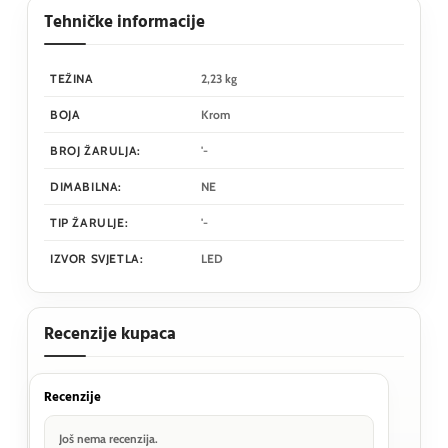
Tehničke informacije
TEŽINA
2,23 kg
BOJA
Krom
BROJ ŽARULJA:
'-
DIMABILNA:
NE
TIP ŽARULJE:
'-
IZVOR SVJETLA:
LED
Recenzije kupaca
Recenzije
Još nema recenzija.