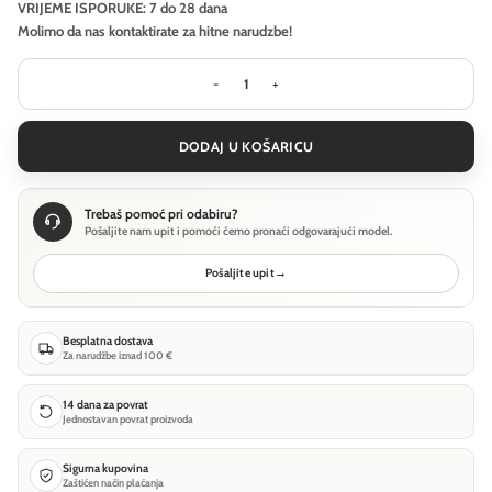
VRIJEME ISPORUKE: 7 do 28 dana
Molimo da nas kontaktirate za hitne narudzbe!
Zidna svjetiljka Maytoni Mangata -
DODAJ U KOŠARICU
Trebaš pomoć pri odabiru?
Pošaljite nam upit i pomoći ćemo pronaći odgovarajući model.
Pošaljite upit
→
Besplatna dostava
Za narudžbe iznad 100 €
14 dana za povrat
Jednostavan povrat proizvoda
Sigurna kupovina
Zaštićen način plaćanja