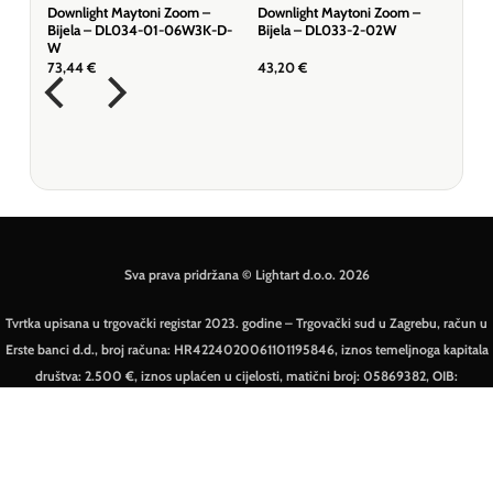
Downlight Maytoni Zoom –
Downlight Maytoni Zoom –
Bijela – DL034-01-06W3K-D-
Bijela – DL033-2-02W
W
73,44
€
43,20
€
Sva prava pridržana © Lightart d.o.o. 2026
Tvrtka upisana u trgovački registar 2023. godine – Trgovački sud u Zagrebu, račun u
Erste banci d.d., broj računa: HR4224020061101195846, iznos temeljnoga kapitala
društva: 2.500 €, iznos uplaćen u cijelosti, matični broj: 05869382, OIB:
51068711660.
MasterCard
Visa
American
Dinners
Revolut
V
Express
Club
E