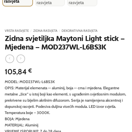
VRSTA RASVJETE
/
ZIDNA RASVJETA
/
DEKORATIVNA RASVJETA
Zidna svjetiljka Maytoni Light stick –
Mjedena – MOD237WL-L6BS3K
105,84
€
MODEL: MOD237WL-L6BS3K
OPIS: Materijal elemenata — aluminij, boja — crna i mjedena. Elegantne
metalne „žice” u istoj boji kao elementi, s ugrađenim svjetlosnim modulom,
prekrivene su bijelim akrilnim difuzorom. Serija je namijenjena akcentnoj i
dopunskoj rasvjeti. Podesiva duljina visećih modula. LED izvor svjetla.
Temperatura boje – 3000K.
BOJA: Mjedena
MATERIJAL: Aluminij
VRIJEME ISPORUKE: 7 do 28 dana