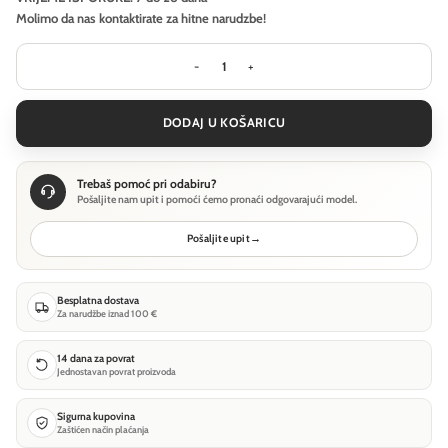
Molimo da nas kontaktirate za hitne narudzbe!
Zidna svjetiljka Maytoni Light stick
DODAJ U KOŠARICU
Trebaš pomoć pri odabiru?
Pošaljite nam upit i pomoći ćemo pronaći odgovarajući model.
Pošaljite upit
→
Besplatna dostava
Za narudžbe iznad 100 €
14 dana za povrat
Jednostavan povrat proizvoda
Sigurna kupovina
Zaštićen način plaćanja