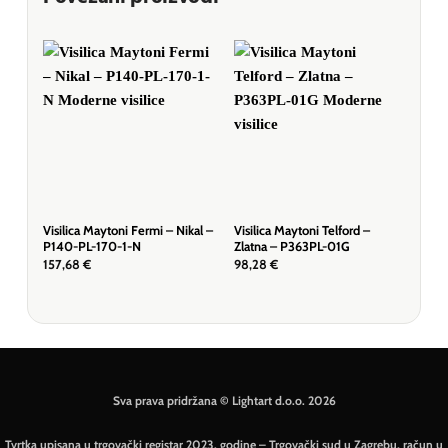
Visilica Maytoni Fermi – Nikal –
Visilica Maytoni Telford –
Visi
P140-PL-170-1-N
Zlatna – P363PL-01G
– Bi
157,68
€
98,28
€
51,
Sva prava pridržana © Lightart d.o.o. 2026
Tvrtka upisana u trgovački registar 2023. godine – Trgovački sud u Zagrebu, račun u