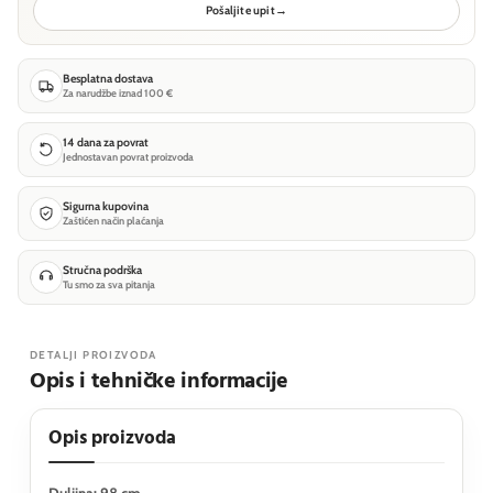
Pošaljite upit
→
Besplatna dostava
Za narudžbe iznad 100 €
14 dana za povrat
Jednostavan povrat proizvoda
Sigurna kupovina
Zaštićen način plaćanja
Stručna podrška
Tu smo za sva pitanja
DETALJI PROIZVODA
Opis i tehničke informacije
Opis proizvoda
Duljina: 98 cm