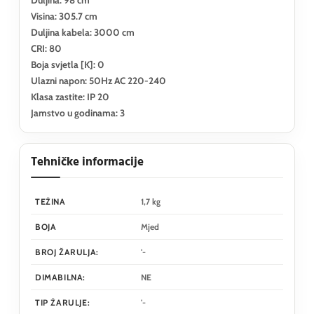
Visina: 305.7 cm
Duljina kabela: 3000 cm
CRI: 80
Boja svjetla [K]: 0
Ulazni napon: 50Hz AC 220-240
Klasa zastite: IP 20
Jamstvo u godinama: 3
Tehničke informacije
TEŽINA
1,7 kg
BOJA
Mjed
BROJ ŽARULJA:
'-
DIMABILNA:
NE
TIP ŽARULJE:
'-