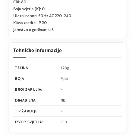
CRI: 80
Boja svjetla [K]: 0
Ulazni napon: 50Hz AC 220-240
Klasa zastite: IP 20
Jamstvo u godinama: 3
Tehničke informacije
TEŽINA
1,2 kg
BOJA
Mjed
BROJ ŽARULJA:
'-
DIMABILNA:
NE
TIP ŽARULJE:
'-
IZVOR SVJETLA:
LED