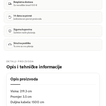
Besplatna dostava
Za narudžbe iznad 100 €
14 dana za povrat
Jednostavan povrat proizvoda
Sigurna kupovina
Zaštićen način plaćanja
Stručna podrška
Tu smo za sva pitanja
DETALJI PROIZVODA
Opis i tehničke informacije
Opis proizvoda
Visina: 219.3 cm
Promjer: 3.5 cm
Duljina kabela: 1500 cm