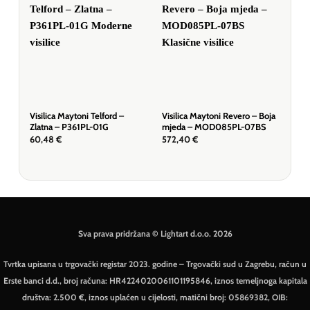
Visilica Maytoni Telford –
Visilica Maytoni Revero – Boja
Visi
Zlatna – P361PL-01G
mjeda – MOD085PL-07BS
P14
60,48
€
572,40
€
157
Sva prava pridržana © Lightart d.o.o. 2026
Tvrtka upisana u trgovački registar 2023. godine – Trgovački sud u Zagrebu, račun u
Erste banci d.d., broj računa: HR4224020061101195846, iznos temeljnoga kapitala
društva: 2.500 €, iznos uplaćen u cijelosti, matični broj: 05869382, OIB: