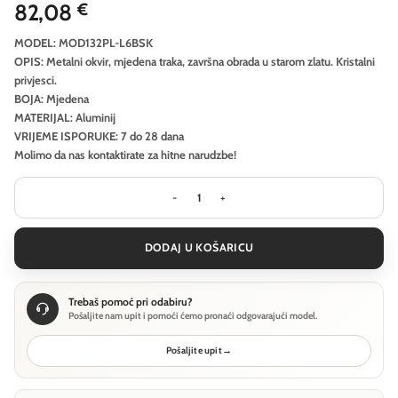
82,08
€
MODEL: MOD132PL-L6BSK
OPIS: Metalni okvir, mjedena traka, završna obrada u starom zlatu. Kristalni
privjesci.
BOJA: Mjedena
MATERIJAL: Aluminij
VRIJEME ISPORUKE: 7 do 28 dana
Molimo da nas kontaktirate za hitne narudzbe!
Viseća svjetiljka Maytoni Cascade - 
DODAJ U KOŠARICU
Trebaš pomoć pri odabiru?
Pošaljite nam upit i pomoći ćemo pronaći odgovarajući model.
Pošaljite upit
→