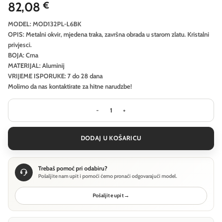
82,08
€
MODEL: MOD132PL-L6BK
OPIS: Metalni okvir, mjedena traka, završna obrada u starom zlatu. Kristalni
privjesci.
BOJA: Crna
MATERIJAL: Aluminij
VRIJEME ISPORUKE: 7 do 28 dana
Molimo da nas kontaktirate za hitne narudzbe!
Viseća svjetiljka Maytoni Cascade - 
DODAJ U KOŠARICU
Trebaš pomoć pri odabiru?
Pošaljite nam upit i pomoći ćemo pronaći odgovarajući model.
Pošaljite upit
→