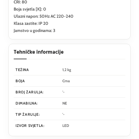
CRI: 80
Boja svjetla [K]: 0
Ulazni napon: 50Hz AC 220-240
Klasa zastite: IP 20
Jamstvo u godinama: 3
Tehničke informacije
TEŽINA
1,2 kg
BOJA
Crna
BROJ ŽARULJA:
'-
DIMABILNA:
NE
TIP ŽARULJE:
'-
IZVOR SVJETLA:
LED