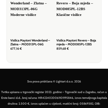
Visilica Maytoni Wonderland –
Visilica Maytoni Revero – Boja
Visi
Zlatna – MOD313PL-06G
mjeda – MOD085PL-12BS
– M
677,16
€
859,68
€
164
Sva prava pridržana © Lightart d.o.o. 2026
Tvrtka upisana u trgovački registar 2023. godine – Trgovački sud u Zagrebu, račun u
Erste banci d.d., broj računa: HR4224020061101195846, iznos temeljnoga kapitala
društva: 2.500 €, iznos uplaćen u cijelosti, matični broj: 05869382, OIB: