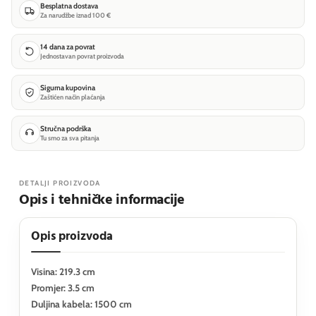
Besplatna dostava
Za narudžbe iznad 100 €
14 dana za povrat
Jednostavan povrat proizvoda
Sigurna kupovina
Zaštićen način plaćanja
Stručna podrška
Tu smo za sva pitanja
DETALJI PROIZVODA
Opis i tehničke informacije
Opis proizvoda
Visina: 219.3 cm
Promjer: 3.5 cm
Duljina kabela: 1500 cm