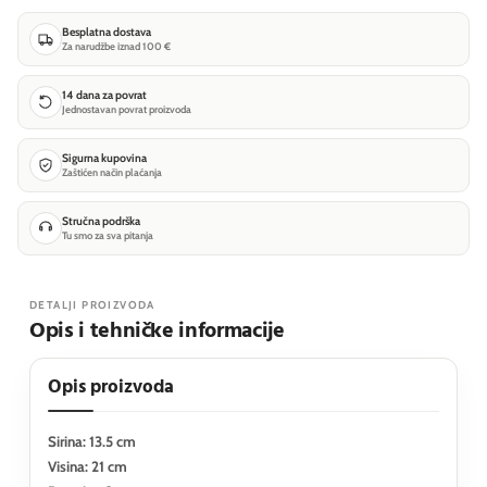
Besplatna dostava
Za narudžbe iznad 100 €
14 dana za povrat
Jednostavan povrat proizvoda
Sigurna kupovina
Zaštićen način plaćanja
Stručna podrška
Tu smo za sva pitanja
DETALJI PROIZVODA
Opis i tehničke informacije
Opis proizvoda
Sirina: 13.5 cm
Visina: 21 cm