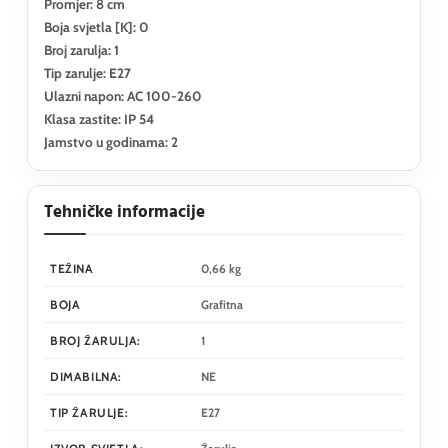
Promjer: 8 cm
Boja svjetla [K]: 0
Broj zarulja: 1
Tip zarulje: E27
Ulazni napon: AC 100-260
Klasa zastite: IP 54
Jamstvo u godinama: 2
Tehničke informacije
TEŽINA
0,66 kg
BOJA
Grafitna
BROJ ŽARULJA:
1
DIMABILNA:
NE
TIP ŽARULJE:
E27