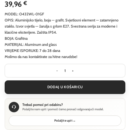
39,96
€
MODEL: O432WL-01GF
OPIS: Aluminijsko tijelo, boja — grafit. Svjetlosni element — zatamnjeno
staklo. Izvor svjetla — žarulja s grlom E27. Svestrana serija za moderne i
klasične eksterijere. Zaštita IP54.
BOJA: Grafitna
MATERIJAL: Aluminum and glass
VRIJEME ISPORUKE: 7 do 28 dana
Molimo da nas kontaktirate za hitne narudzbe!
Vanjska zidna svjetiljka Outdoor Ama
DODAJ U KOŠARICU
Trebaš pomoć pri odabiru?
Pošaljite nam upit i pomoći ćemo pronaći odgovarajući model.
Pošaljite upit
→