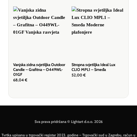
Vanjska zidna svjetiljka Outdoor
Stropna svjetiljka Ideal Lux
Stro
Candle – Grafitna – O449WL-
CLIO MPL1 – Smeđa
CLI
01GF
52,00
€
52,
68,04
€
Sva prava pridržana © Lightart d.o.o. 2026
Tvrtka upisana u trgovački registar 2023. godine – Trgovački sud u Zagrebu, račun u