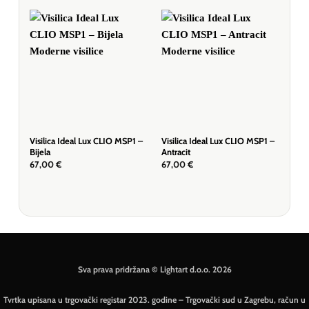
Visilica Ideal Lux CLIO MSP1 –
Visilica Ideal Lux CLIO MSP1 –
Stro
Bijela
Antracit
CLI
67,00
€
67,00
€
52,
Sva prava pridržana © Lightart d.o.o. 2026
Tvrtka upisana u trgovački registar 2023. godine – Trgovački sud u Zagrebu, račun u