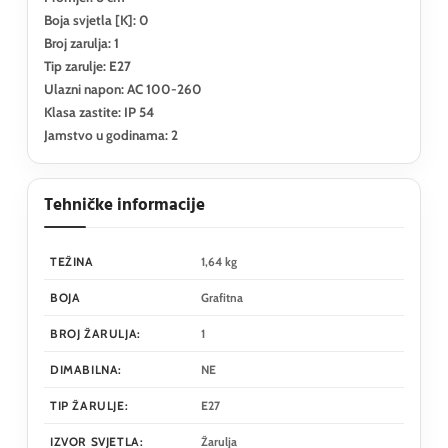
Boja svjetla [K]: 0
Broj zarulja: 1
Tip zarulje: E27
Ulazni napon: AC 100-260
Klasa zastite: IP 54
Jamstvo u godinama: 2
Tehničke informacije
TEŽINA
1,64 kg
BOJA
Grafitna
BROJ ŽARULJA:
1
DIMABILNA:
NE
TIP ŽARULJE:
E27
IZVOR SVJETLA:
Žarulja