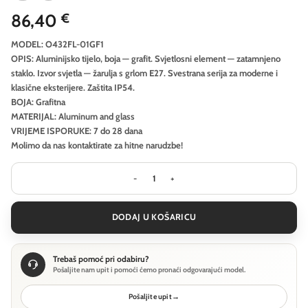
86,40
€
MODEL: O432FL-01GF1
OPIS: Aluminijsko tijelo, boja — grafit. Svjetlosni element — zatamnjeno
staklo. Izvor svjetla — žarulja s grlom E27. Svestrana serija za moderne i
klasične eksterijere. Zaštita IP54.
BOJA: Grafitna
MATERIJAL: Aluminum and glass
VRIJEME ISPORUKE: 7 do 28 dana
Molimo da nas kontaktirate za hitne narudzbe!
Krajobrazna svjetiljka Outdoor Amas 
DODAJ U KOŠARICU
Trebaš pomoć pri odabiru?
Pošaljite nam upit i pomoći ćemo pronaći odgovarajući model.
Pošaljite upit
→