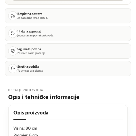
Besplatna dostava
Za narudžbe iznad 100 €
14 dana za povrat
Jednostavan povrat proizvoda
Sigurna kupovina
Zaštićen način plaćanja
Stručna podrška
Tu smo za sva pitanja
DETALJI PROIZVODA
Opis i tehničke informacije
Opis proizvoda
Visina: 80 cm
Promjer: 8 cm