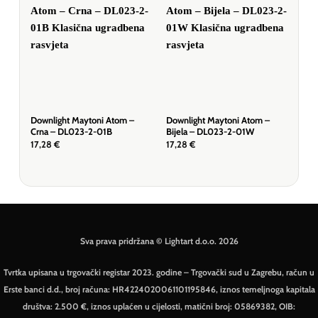
Downlight Maytoni Atom –
Downlight Maytoni Atom –
Dow
Crna – DL023-2-01B
Bijela – DL023-2-01W
Sre
17,28
€
17,28
€
11,
Sva prava pridržana © Lightart d.o.o. 2026
Tvrtka upisana u trgovački registar 2023. godine – Trgovački sud u Zagrebu, račun u
Erste banci d.d., broj računa: HR4224020061101195846, iznos temeljnoga kapitala
društva: 2.500 €, iznos uplaćen u cijelosti, matični broj: 05869382, OIB: