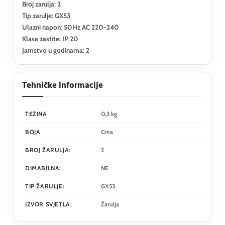
Broj zarulja: 2
Tip zarulje: GX53
Ulazni napon: 50Hz AC 220-240
Klasa zastite: IP 20
Jamstvo u godinama: 2
Tehničke informacije
TEŽINA
0,3 kg
BOJA
Crna
BROJ ŽARULJA:
2
DIMABILNA:
NE
TIP ŽARULJE:
GX53
IZVOR SVJETLA:
Žarulja