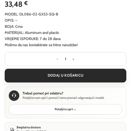
33,48
€
MODEL: DL086-02-GX53-SQ-B
OPIS: –
BOJA: Crna
MATERIJAL: Aluminum and plastic
VRIJEME ISPORUKE: 7 do 28 dana
Molimo da nas kontaktirate za hitne narudzbe!
Ugradbena svjetiljka Technical Hoop
DODAJ U KOŠARICU
Trebaš pomoć pri odabiru?
Pošaljite nam upit i pomoći ćemo pronaći odgovarajući model.
Pošaljite upit
→
Besplatna dostava