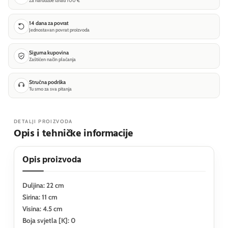
Za narudžbe iznad 100 €
14 dana za povrat
Jednostavan povrat proizvoda
Sigurna kupovina
Zaštićen način plaćanja
Stručna podrška
Tu smo za sva pitanja
DETALJI PROIZVODA
Opis i tehničke informacije
Opis proizvoda
Duljina: 22 cm
Sirina: 11 cm
Visina: 4.5 cm
Boja svjetla [K]: 0