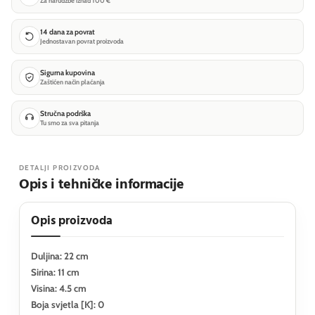
Za narudžbe iznad 100 €
14 dana za povrat
Jednostavan povrat proizvoda
Sigurna kupovina
Zaštićen način plaćanja
Stručna podrška
Tu smo za sva pitanja
DETALJI PROIZVODA
Opis i tehničke informacije
Opis proizvoda
Duljina: 22 cm
Sirina: 11 cm
Visina: 4.5 cm
Boja svjetla [K]: 0