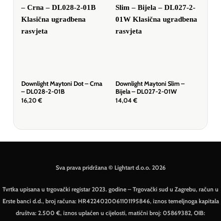
Downlight Maytoni Dot – Crna
Downlight Maytoni Slim –
Dow
– DL028-2-01B
Bijela – DL027-2-01W
Bij
16,20
€
14,04
€
19,
Sva prava pridržana © Lightart d.o.o. 2026
Tvrtka upisana u trgovački registar 2023. godine – Trgovački sud u Zagrebu, račun u
Erste banci d.d., broj računa: HR4224020061101195846, iznos temeljnoga kapitala
društva: 2.500 €, iznos uplaćen u cijelosti, matični broj: 05869382, OIB: