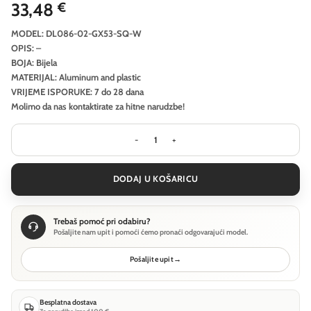
33,48
€
MODEL: DL086-02-GX53-SQ-W
OPIS: –
BOJA: Bijela
MATERIJAL: Aluminum and plastic
VRIJEME ISPORUKE: 7 do 28 dana
Molimo da nas kontaktirate za hitne narudzbe!
Ugradbena svjetiljka Technical Hoop
DODAJ U KOŠARICU
Trebaš pomoć pri odabiru?
Pošaljite nam upit i pomoći ćemo pronaći odgovarajući model.
Pošaljite upit
→
Besplatna dostava