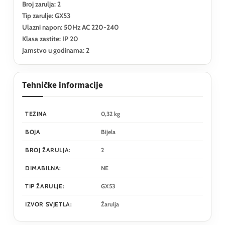
Broj zarulja: 2
Tip zarulje: GX53
Ulazni napon: 50Hz AC 220-240
Klasa zastite: IP 20
Jamstvo u godinama: 2
Tehničke informacije
TEŽINA
0,32 kg
BOJA
Bijela
BROJ ŽARULJA:
2
DIMABILNA:
NE
TIP ŽARULJE:
GX53
IZVOR SVJETLA:
Žarulja