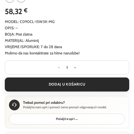
58,32
€
MODEL: C090CL-15W3K-MG
OPIS: –
BOJA: Mat zlatna
MATERIJAL: Aluminij
VRIJEME ISPORUKE: 7 do 28 dana
Molimo da nas kontaktirate za hitne narudzbe!
Stropna svjetiljka Technical Hydra -
DODAJ U KOŠARICU
Trebaš pomoć pri odabiru?
Pošaljite nam upit i pomoći ćemo pronaći odgovarajući model.
Pošaljite upit
→