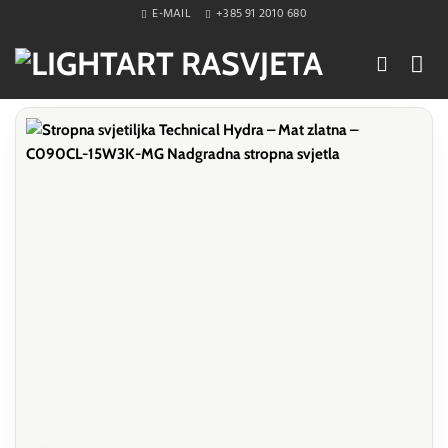
Skip
E-MAIL
+385 91 2010 680
to
content