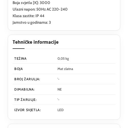
Boja svjetla [K]: 3000
Ulazni napon: 50Hz AC 220-240
Klasa zastite: IP 44
Jamstvo u godinama: 3
Tehničke informacije
TEŽINA
0,05 kg
BOJA
Mat zlatna
BROJ ŽARULJA:
'-
DIMABILNA:
NE
TIP ŽARULJE:
'-
IZVOR SVJETLA:
LED