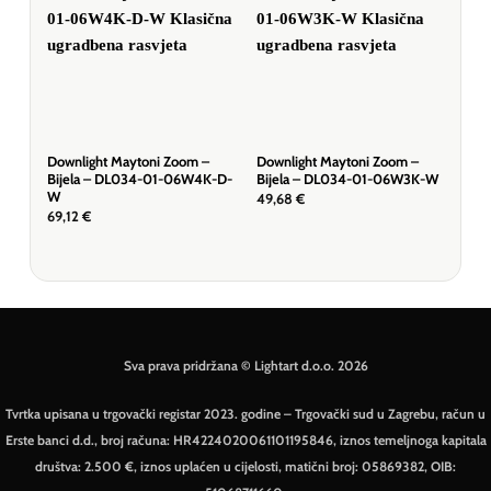
Downlight Maytoni Zoom –
Downlight Maytoni Zoom –
Dow
Bijela – DL034-01-06W4K-D-
Bijela – DL034-01-06W3K-W
Crn
W
49,68
€
78,
69,12
€
Sva prava pridržana © Lightart d.o.o. 2026
Tvrtka upisana u trgovački registar 2023. godine – Trgovački sud u Zagrebu, račun u
Erste banci d.d., broj računa: HR4224020061101195846, iznos temeljnoga kapitala
društva: 2.500 €, iznos uplaćen u cijelosti, matični broj: 05869382, OIB: