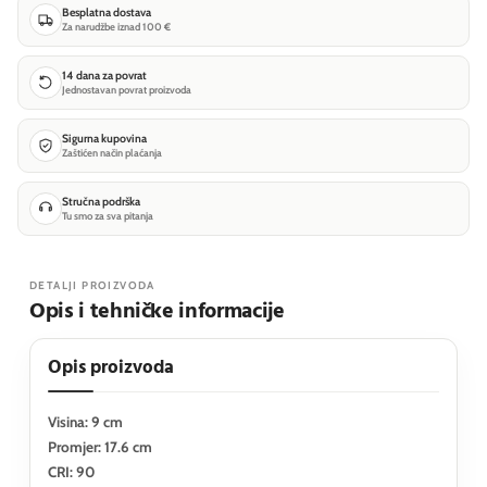
Besplatna dostava
Za narudžbe iznad 100 €
14 dana za povrat
Jednostavan povrat proizvoda
Sigurna kupovina
Zaštićen način plaćanja
Stručna podrška
Tu smo za sva pitanja
DETALJI PROIZVODA
Opis i tehničke informacije
Opis proizvoda
Visina: 9 cm
Promjer: 17.6 cm
CRI: 90