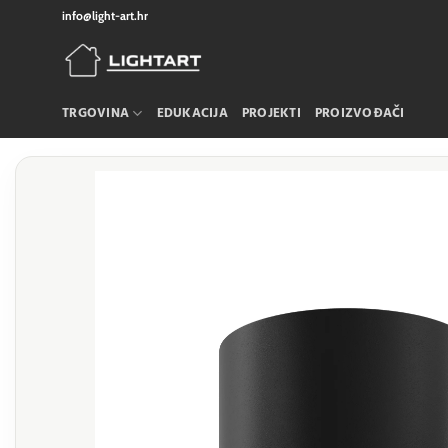
Skip
info@light-art.hr
to
content
TRGOVINA
EDUKACIJA
PROJEKTI
PROIZVOĐAČI