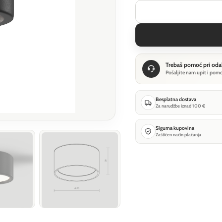
Trebaš pomoć pri oda
Pošaljite nam upit i pom
Besplatna dostava
Za narudžbe iznad 100 €
Sigurna kupovina
Zaštićen način plaćanja