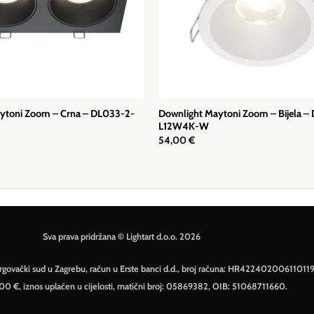
ytoni Zoom – Crna – DL033-2-
Downlight Maytoni Zoom – Bijela –
L12W4K-W
54,00
€
Sva prava pridržana © Lightart d.o.o. 2026
– Trgovački sud u Zagrebu, račun u Erste banci d.d., broj računa: HR42240200611011
500 €, iznos uplaćen u cijelosti, matični broj: 05869382, OIB: 51068711660.