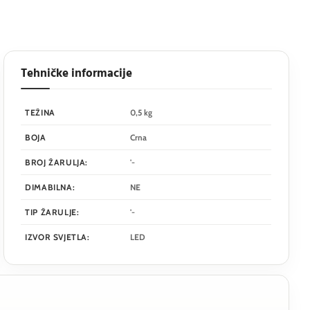
Tehničke informacije
TEŽINA
0,5 kg
BOJA
Crna
BROJ ŽARULJA:
'-
DIMABILNA:
NE
TIP ŽARULJE:
'-
IZVOR SVJETLA:
LED