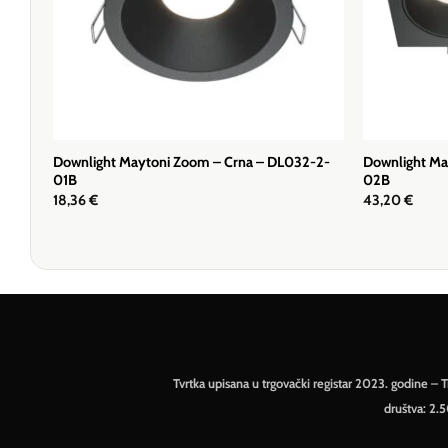
Downlight Maytoni Zoom – Crna – DL032-2-
Downlight Ma
01B
02B
18,36
€
43,20
€
Tvrtka upisana u trgovački registar 2023. godine 
društva: 2.