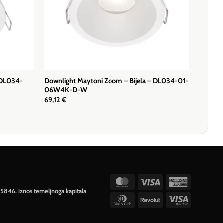
 DL034-
Downlight Maytoni Zoom – Bijela – DL034-01-
06W4K-D-W
69,12
€
MasterCard
Visa
American
95846, iznos temeljnoga kapitala
Express
Dinners
Revolut
Visa
Club
Electron