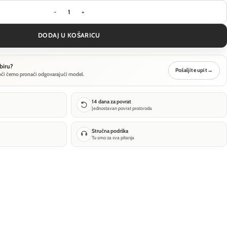
Stropna svjetiljka Technical Hydra - Crna - C090C
DODAJ U KOŠARICU
biru?
Pošaljite upit
→
oći ćemo pronaći odgovarajući model.
14 dana za povrat
Jednostavan povrat proizvoda
Stručna podrška
Tu smo za sva pitanja