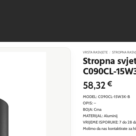
VRSTA RASVJETE
/
STROPNA RASV
Stropna svjet
C090CL-15W
58,32
€
MODEL: C090CL-15W3K-B
OPIS: –
BOJA: Crna
MATERIJAL: Aluminij
VRIJEME ISPORUKE: 7 do 28 d
Molimo da nas kontaktirate za h