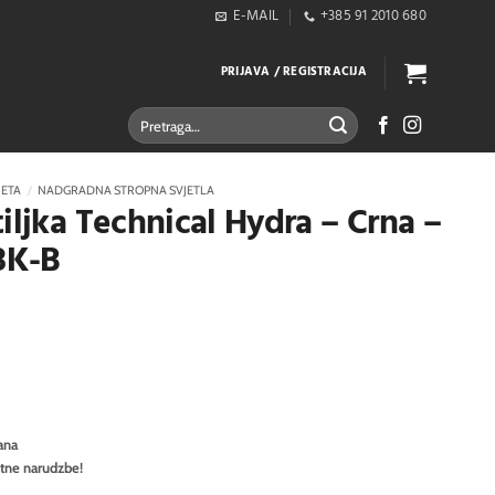
E-MAIL
+385 91 2010 680
PRIJAVA / REGISTRACIJA
Pretraži:
JETA
/
NADGRADNA STROPNA SVJETLA
iljka Technical Hydra – Crna –
3K-B
ana
itne narudzbe!