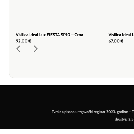
Visilica Ideal Lux FIESTA SP10 – Crna
Visilica Idea
92,00
€
67,00
€
Tvrtka upisana u trgovački registar 2023. godine 
društva: 2.