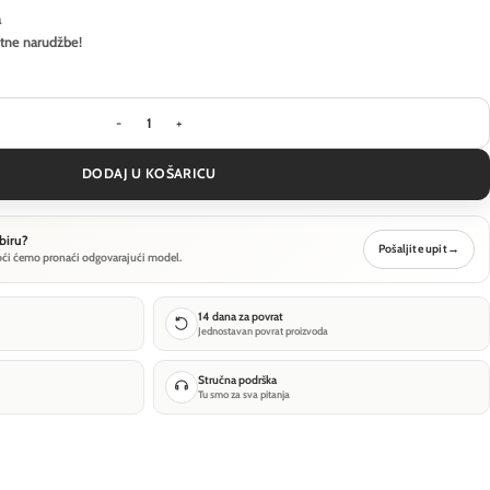
a
itne narudžbe!
Pejzažna rasvjeta Ideal Lux TORRE PT1 H80 - Siva k
DODAJ U KOŠARICU
biru?
Pošaljite upit
→
oći ćemo pronaći odgovarajući model.
14 dana za povrat
Jednostavan povrat proizvoda
Stručna podrška
Tu smo za sva pitanja