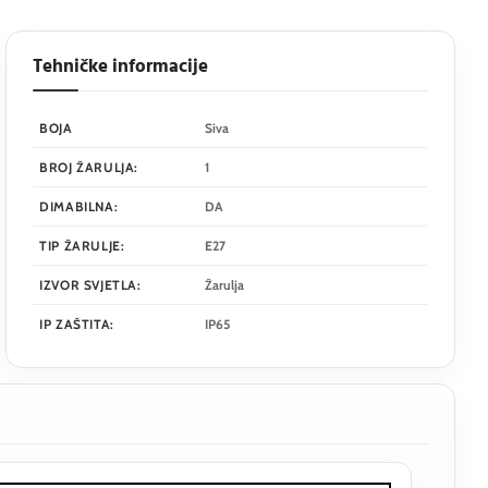
Tehničke informacije
BOJA
Siva
BROJ ŽARULJA:
1
DIMABILNA:
DA
TIP ŽARULJE:
E27
IZVOR SVJETLA:
Žarulja
IP ZAŠTITA:
IP65