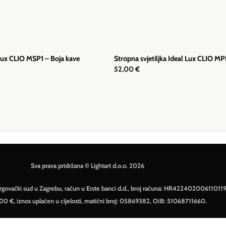
l Lux CLIO MSP1 – Boja kave
Stropna svjetiljka Ideal Lux CLIO MP
52,00
€
Sva prava pridržana © Lightart d.o.o. 2026
– Trgovački sud u Zagrebu, račun u Erste banci d.d., broj računa: HR42240200611011
500 €, iznos uplaćen u cijelosti, matični broj: 05869382, OIB: 51068711660.