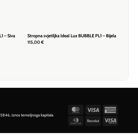
L1 – Siva
Stropna svjetiljka Ideal Lux BUBBLE PL1 – Bijela
115,00
€
MasterCard
Visa
American
95846, iznos temeljnoga kapitala
Express
Dinners
Revolut
Visa
Club
Electron