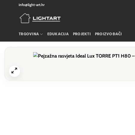
Skip
info@light-art.hr
to
content
TRGOVINA
EDUKACIJA
PROJEKTI
PROIZVOĐAČI