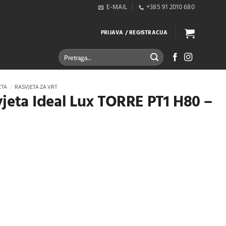
E-MAIL
+385 91 2010 680
PRIJAVA / REGISTRACIJA
Pretraži:
ETA
/
RASVJETA ZA VRT
vjeta Ideal Lux TORRE PT1 H80 –