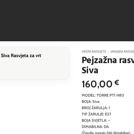
VRSTA RASVJETE
/
VANJSKA RASVJ
Pejzažna ras
Siva
160,00
€
MODEL: TORRE PT1 H80
BOJA: Siva
BROJ ŽARULJA: 1
TIP ŽARULJE: E27
BOJA SVJETLA: –
DIMABILNA: DA
(Žarulje moraju biti dimabilne)