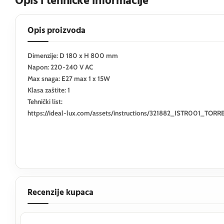
Opis i tehničke informacije
Opis proizvoda
Dimenzije: D 180 x H 800 mm
Napon: 220-240 V AC
Max snaga: E27 max 1 x 15W
Klasa zaštite: 1
Tehnički list:
https://ideal-lux.com/assets/instructions/321882_ISTR001_TO
Recenzije kupaca