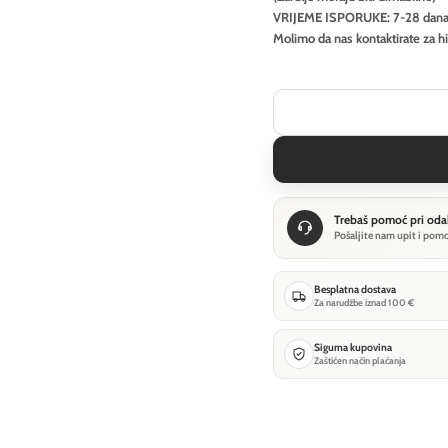
VRIJEME ISPORUKE: 7-28 dan
Molimo da nas kontaktirate za h
Trebaš pomoć pri oda
Pošaljite nam upit i pom
Besplatna dostava
Za narudžbe iznad 100 €
Sigurna kupovina
Zaštićen način plaćanja