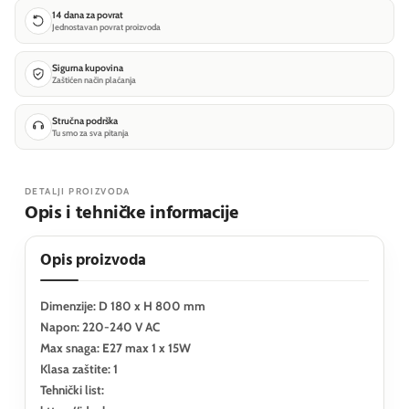
14 dana za povrat
Jednostavan povrat proizvoda
Sigurna kupovina
Zaštićen način plaćanja
Stručna podrška
Tu smo za sva pitanja
DETALJI PROIZVODA
Opis i tehničke informacije
Opis proizvoda
Dimenzije: D 180 x H 800 mm
Napon: 220-240 V AC
Max snaga: E27 max 1 x 15W
Klasa zaštite: 1
Tehnički list: