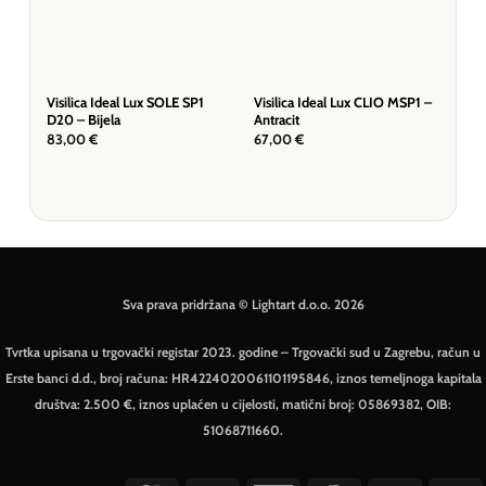
Visilica Ideal Lux SOLE SP1
Visilica Ideal Lux CLIO MSP1 –
Visi
D20 – Bijela
Antracit
Bije
83,00
€
67,00
€
67,
Sva prava pridržana © Lightart d.o.o. 2026
Tvrtka upisana u trgovački registar 2023. godine – Trgovački sud u Zagrebu, račun u
Erste banci d.d., broj računa: HR4224020061101195846, iznos temeljnoga kapitala
društva: 2.500 €, iznos uplaćen u cijelosti, matični broj: 05869382, OIB:
51068711660.