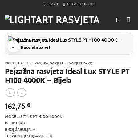
Skip
E-MAIL
+385 91 2010 680
to
content
VRSTA RASVJETE
/
VANJSKA RASVJETA
/
RASVJETA ZA VRT
Pejzažna rasvjeta Ideal Lux STYLE PT
H100 4000K – Bijela
162,75
€
MODEL: STYLE PT H100 4000K
BOJA: Bijela
BROJ ŽARULJA: –
TIP ŽARULJE: Ugrađeni LED