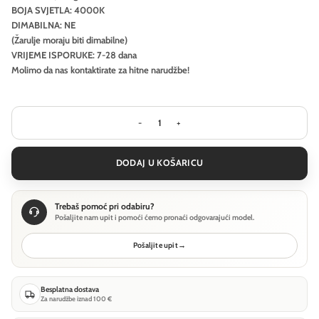
BOJA SVJETLA: 4000K
DIMABILNA: NE
(Žarulje moraju biti dimabilne)
VRIJEME ISPORUKE: 7-28 dana
Molimo da nas kontaktirate za hitne narudžbe!
Pejzažna rasvjeta Ideal Lux STYLE PT
DODAJ U KOŠARICU
Trebaš pomoć pri odabiru?
Pošaljite nam upit i pomoći ćemo pronaći odgovarajući model.
Pošaljite upit
→
Besplatna dostava
Za narudžbe iznad 100 €