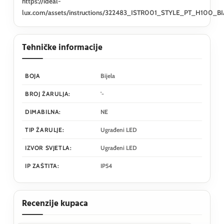
https://ideal-
lux.com/assets/instructions/322483_ISTR001_STYLE_PT_H100_
Tehničke informacije
BOJA
Bijela
BROJ ŽARULJA:
'-
DIMABILNA:
NE
TIP ŽARULJE:
Ugrađeni LED
IZVOR SVJETLA:
Ugrađeni LED
IP ZAŠTITA:
IP54
Recenzije kupaca