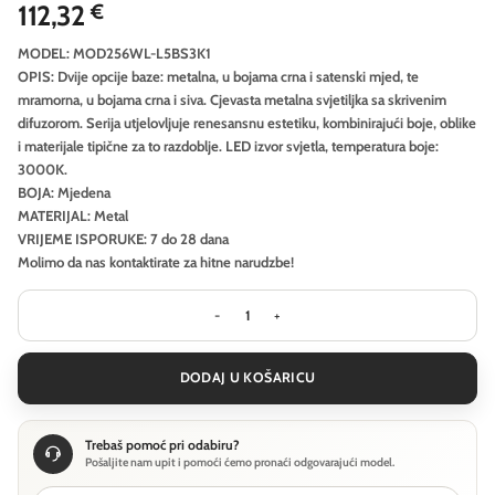
112,32
€
MODEL: MOD256WL-L5BS3K1
OPIS: Dvije opcije baze: metalna, u bojama crna i satenski mjed, te
mramorna, u bojama crna i siva. Cjevasta metalna svjetiljka sa skrivenim
difuzorom. Serija utjelovljuje renesansnu estetiku, kombinirajući boje, oblike
i materijale tipične za to razdoblje. LED izvor svjetla, temperatura boje:
3000K.
BOJA: Mjedena
MATERIJAL: Metal
VRIJEME ISPORUKE: 7 do 28 dana
Molimo da nas kontaktirate za hitne narudzbe!
Zidna svjetiljka Maytoni Renaissanc
DODAJ U KOŠARICU
Trebaš pomoć pri odabiru?
Pošaljite nam upit i pomoći ćemo pronaći odgovarajući model.