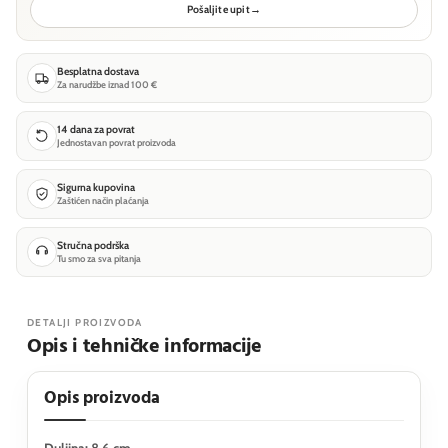
Pošaljite upit
→
Besplatna dostava
Za narudžbe iznad 100 €
14 dana za povrat
Jednostavan povrat proizvoda
Sigurna kupovina
Zaštićen način plaćanja
Stručna podrška
Tu smo za sva pitanja
DETALJI PROIZVODA
Opis i tehničke informacije
Opis proizvoda
Duljina: 8.6 cm