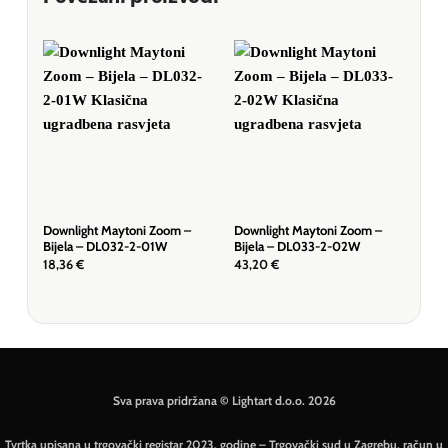
Downlight Maytoni Zoom –
Downlight Maytoni Zoom –
Dow
Bijela – DL032-2-01W
Bijela – DL033-2-02W
Bij
18,36
€
43,20
€
54
Sva prava pridržana © Lightart d.o.o. 2026
Tvrtka upisana u trgovački registar 2023. godine – Trgovački sud u Zagrebu, račun u