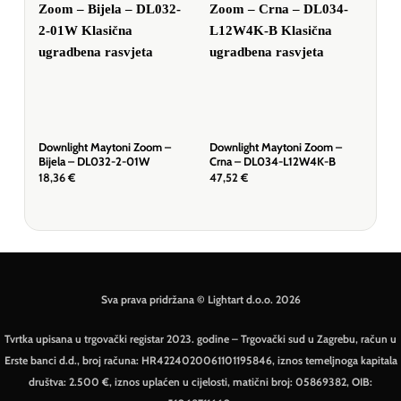
Downlight Maytoni Zoom –
Downlight Maytoni Zoom –
Dow
Bijela – DL032-2-01W
Crna – DL034-L12W4K-B
Bij
18,36
€
47,52
€
49,
Sva prava pridržana © Lightart d.o.o. 2026
Tvrtka upisana u trgovački registar 2023. godine – Trgovački sud u Zagrebu, račun u
Erste banci d.d., broj računa: HR4224020061101195846, iznos temeljnoga kapitala
društva: 2.500 €, iznos uplaćen u cijelosti, matični broj: 05869382, OIB: