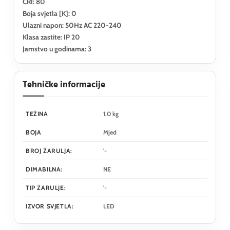
CRI: 80
Boja svjetla [K]: 0
Ulazni napon: 50Hz AC 220-240
Klasa zastite: IP 20
Jamstvo u godinama: 3
Tehničke informacije
TEŽINA
1,0 kg
BOJA
Mjed
BROJ ŽARULJA:
'-
DIMABILNA:
NE
TIP ŽARULJE:
'-
IZVOR SVJETLA:
LED