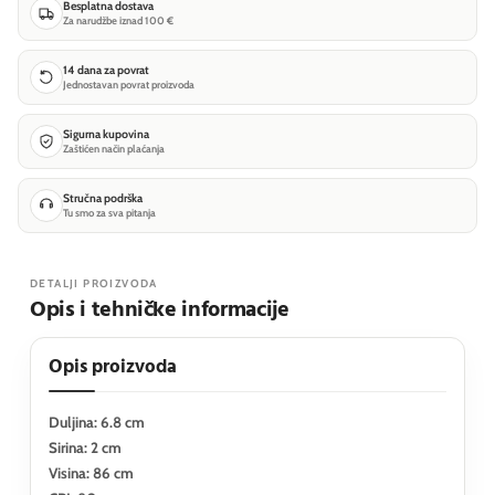
Besplatna dostava
Za narudžbe iznad 100 €
14 dana za povrat
Jednostavan povrat proizvoda
Sigurna kupovina
Zaštićen način plaćanja
Stručna podrška
Tu smo za sva pitanja
DETALJI PROIZVODA
Opis i tehničke informacije
Opis proizvoda
Duljina: 6.8 cm
Sirina: 2 cm
Visina: 86 cm