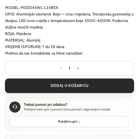
MODEL: MOD245WL-L24BSK
OPIS: Aluminijski elementi. Boje — crna i mjedena. Trendovska geometrija u
dizajnu. LED izvor svjetla s temperaturom boje 3000–4000K. Podesiva
duljina visećih modela.
BOJA: Mjedena
MATERIJAL: Aluminij
VRIJEME ISPORUKE: 7 do 28 dana
Molimo da nas kontaktirate za hitne narudzbe!
Zidna svjetiljka Maytoni Halo - Mje
DODAJ U KOŠARICU
Trebaš pomoć pri odabiru?
Pošaljite nam upit i pomoći ćemo pronaći odgovarajući model.
Pošaljite upit
→