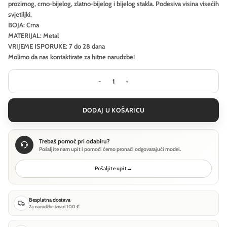
prozirnog, crno-bijelog, zlatno-bijelog i bijelog stakla. Podesiva visina visećih
svjetiljki.
BOJA: Crna
MATERIJAL: Metal
VRIJEME ISPORUKE: 7 do 28 dana
Molimo da nas kontaktirate za hitne narudzbe!
Viseća svjetiljka Maytoni Memory - 
DODAJ U KOŠARICU
Trebaš pomoć pri odabiru?
Pošaljite nam upit i pomoći ćemo pronaći odgovarajući model.
Pošaljite upit
→
Besplatna dostava
Za narudžbe iznad 100 €