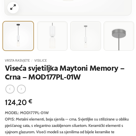
VRSTA RASVJETE
/
VISILICE
Viseća svjetiljka Maytoni Memory –
Crna – MOD177PL-01W
124,20
€
MODEL: MOD177PL-01W
OPIS: Metalni elementi, boja sjenila — crna. Svjetiljke su stilizirane u obliku
pješčanog sata, s elegantno zaobljenom siluetom. Keramički elementi s
sjajnom glazurom. Viseći modeli sa sjenilima od bijele keramike te