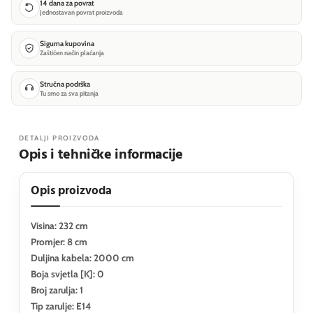
14 dana za povrat
Jednostavan povrat proizvoda
Sigurna kupovina
Zaštićen način plaćanja
Stručna podrška
Tu smo za sva pitanja
DETALJI PROIZVODA
Opis i tehničke informacije
Opis proizvoda
Visina: 232 cm
Promjer: 8 cm
Duljina kabela: 2000 cm
Boja svjetla [K]: 0
Broj zarulja: 1
Tip zarulje: E14