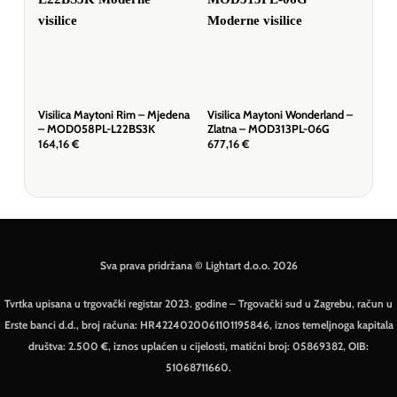
Visilica Maytoni Rim – Mjedena
Visilica Maytoni Wonderland –
Visi
– MOD058PL-L22BS3K
Zlatna – MOD313PL-06G
– Bi
164,16
€
677,16
€
51,
Sva prava pridržana © Lightart d.o.o. 2026
Tvrtka upisana u trgovački registar 2023. godine – Trgovački sud u Zagrebu, račun u
Erste banci d.d., broj računa: HR4224020061101195846, iznos temeljnoga kapitala
društva: 2.500 €, iznos uplaćen u cijelosti, matični broj: 05869382, OIB:
51068711660.