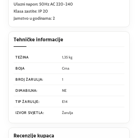
Ulazni napon: 50Hz AC 220-240
Klasa zastite: IP 20
Jamstvo u godinama: 2
Tehničke informacije
TEŽINA
1,35 kg
BOJA
Crna
BROJ ŽARULJA:
1
DIMABILNA:
NE
TIP ŽARULJE:
E14
IZVOR SVJETLA:
Žarulja
Recenzije kupaca