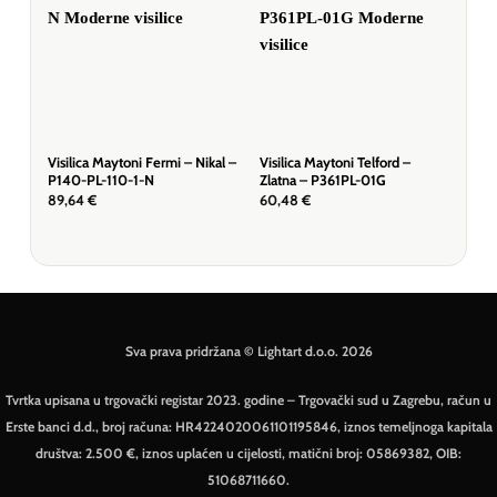
Visilica Maytoni Fermi – Nikal –
Visilica Maytoni Telford –
Visi
P140-PL-110-1-N
Zlatna – P361PL-01G
Bij
89,64
€
60,48
€
57,
Sva prava pridržana © Lightart d.o.o. 2026
Tvrtka upisana u trgovački registar 2023. godine – Trgovački sud u Zagrebu, račun u
Erste banci d.d., broj računa: HR4224020061101195846, iznos temeljnoga kapitala
društva: 2.500 €, iznos uplaćen u cijelosti, matični broj: 05869382, OIB:
51068711660.