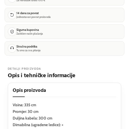
Za narudžbe iznad 100 €
14 dana za povrat
Jednostavan povrat proizvoda
Sigurna kupovina
Zaštićen način plaćanja
Stručna podrška
Tu smo za sva pitanja
DETALJI PROIZVODA
Opis i tehničke informacije
Opis proizvoda
Visina: 335 cm
Promjer: 30 cm
Duljina kabela: 300 cm
Dimabilna (ugradene ledice): +