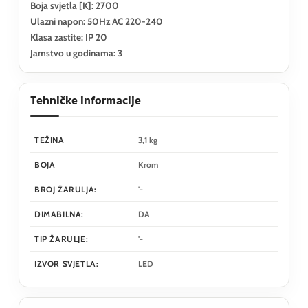
Boja svjetla [K]: 2700
Ulazni napon: 50Hz AC 220-240
Klasa zastite: IP 20
Jamstvo u godinama: 3
Tehničke informacije
TEŽINA
3,1 kg
BOJA
Krom
BROJ ŽARULJA:
'-
DIMABILNA:
DA
TIP ŽARULJE:
'-
IZVOR SVJETLA:
LED