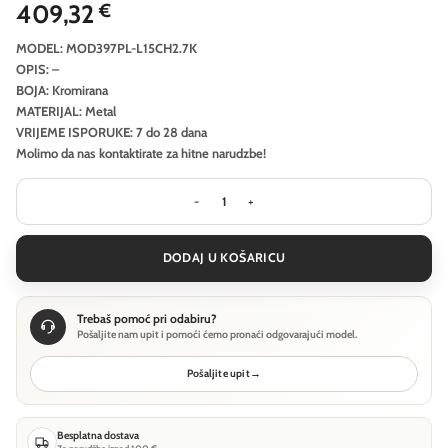
409,32
€
MODEL: MOD397PL-L15CH2.7K
OPIS: –
BOJA: Kromirana
MATERIJAL: Metal
VRIJEME ISPORUKE: 7 do 28 dana
Molimo da nas kontaktirate za hitne narudzbe!
Viseća svjetiljka Maytoni Bruma - K
DODAJ U KOŠARICU
Trebaš pomoć pri odabiru?
Pošaljite nam upit i pomoći ćemo pronaći odgovarajući model.
Pošaljite upit
→
Besplatna dostava