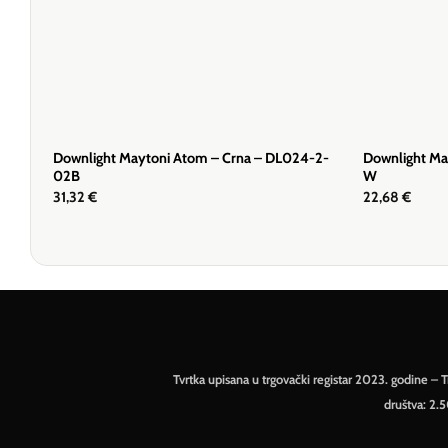
Downlight Maytoni Atom – Crna – DL024-2-
Downlight Ma
02B
W
31,32
€
22,68
€
Tvrtka upisana u trgovački registar 2023. godine 
društva: 2.