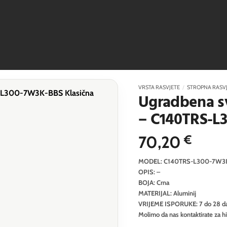
VRSTA RASVJETE
/
STROPNA RASV
Ugradbena sv
– C140TRS-L
70,20
€
MODEL: C140TRS-L300-7W3
OPIS: –
BOJA: Crna
MATERIJAL: Aluminij
VRIJEME ISPORUKE: 7 do 28 d
Molimo da nas kontaktirate za h