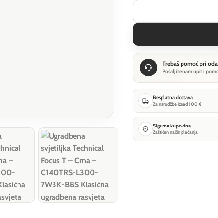
Trebaš pomoć pri oda
Pošaljite nam upit i pom
Besplatna dostava
Za narudžbe iznad 100 €
Sigurna kupovina
Zaštićen način plaćanja