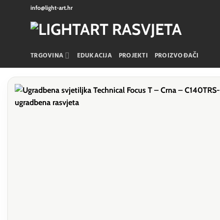
Skip
info@light-art.hr
to
content
TRGOVINA
EDUKACIJA
PROJEKTI
PROIZVOĐAČI