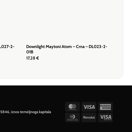
DL027-2-
Downlight Maytoni Atom – Crna – DL023-2-
01B
17,28
€
MasterCard
Visa
American
95846, iznos temeljnoga kapitala
Express
Dinners
Revolut
Visa
Club
Electron