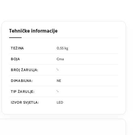
Tehničke informacije
TEŽINA
0,55 kg
BOJA
Crna
BROJ ŽARULJA:
'-
DIMABILNA:
NE
TIP ŽARULJE:
'-
IZVOR SVJETLA:
LED