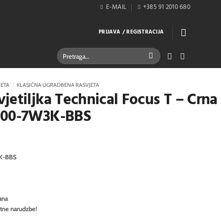
E-MAIL
+385 91 2010 680
PRIJAVA / REGISTRACIJA
Pretraži:
JETA
/
KLASIČNA UGRADBENA RASVJETA
jetiljka Technical Focus T – Crna
300-7W3K-BBS
K-BBS
ana
itne narudzbe!