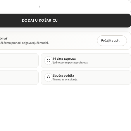
Ugradbena svjetiljka Technical Focus T - Crna -
DODAJ U KOŠARICU
biru?
Pošaljite upit
→
oći ćemo pronaći odgovarajući model.
14 dana za povrat
Jednostavan povrat proizvoda
Stručna podrška
Tu smo za sva pitanja