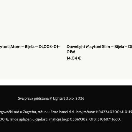
ytoni Atom – Bijela – DL003-01-
Downlight Maytoni Slim – Bijela – 
01W
14,04
€
Sva prava pridržana © Lightart d.o.o. 2026
– Trgovački sud u Zagrebu, račun u Erste banci d.d., broj računa: HR42240200611011
500 €, iznos uplaćen u cijelosti, matični broj: 05869382, OIB: 51068711660.