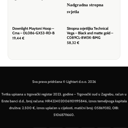
Downlight Maytoni Hoop –
Stropna svjetiljka Technical
Dow
Crna – DL086-GX53-RD-B
Vega – Black and matte gold –
zla
C089CL-8W3K-BMG
19,44
€
14,
58,32
€
Sva prava pridržana © Lightart d.o.o. 2026
Tvrtka upisana u trgovački registar 2023. godine – Trgovački sud u Zagrebu, račun u
Erste banci d.d., broj računa: HR4224020061101195846, iznos temeljnoga kapitala
društva: 2.500 €, iznos uplaćen u cijelosti, matični broj: 05869382, OIB:
51068711660.