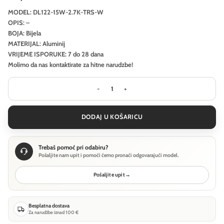
MODEL: DL122-15W-2.7K-TRS-W
OPIS: –
BOJA: Bijela
MATERIJAL: Aluminij
VRIJEME ISPORUKE: 7 do 28 dana
Molimo da nas kontaktirate za hitne narudzbe!
Ugradbena svjetiljka Technical Dip -
DODAJ U KOŠARICU
Trebaš pomoć pri odabiru?
Pošaljite nam upit i pomoći ćemo pronaći odgovarajući model.
Pošaljite upit
→
Besplatna dostava
Za narudžbe iznad 100 €