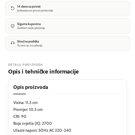
14 dana za povrat
Jednostavan povrat proizvoda
Sigurna kupovina
Zaštićen način plaćanja
Stručna podrška
Tu smo za sva pitanja
DETALJI PROIZVODA
Opis i tehničke informacije
Opis proizvoda
Visina: 11.3 cm
Promjer: 10.3 cm
CRI: 90
Boja svjetla [K]: 2700
Ulazni napon: 50Hz AC 220-240