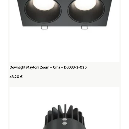
Downlight Maytoni Zoom – Crna – DL033-2-02B
43,20
€
Koristimo kolačiće kako bismo vam pružili najbolje iskustvo na našoj
web stranici.Informacije o kolačićima koje koristimo ili opcije za
isključivanje kolačića možete pronaći ovdje:
Postavke
Prihvaćam
Odbijam