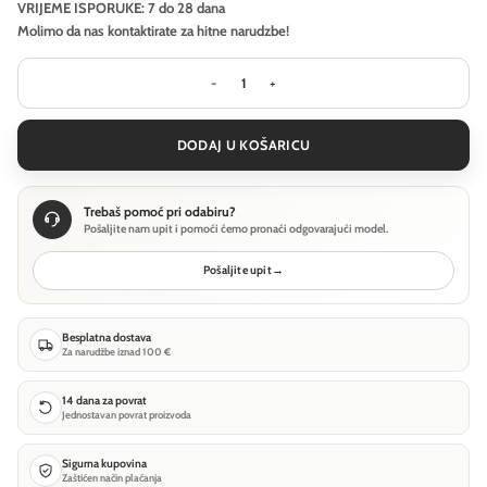
VRIJEME ISPORUKE: 7 do 28 dana
Molimo da nas kontaktirate za hitne narudzbe!
Stropna svjetiljka Technical Polar - 
DODAJ U KOŠARICU
Trebaš pomoć pri odabiru?
Pošaljite nam upit i pomoći ćemo pronaći odgovarajući model.
Pošaljite upit
→
Besplatna dostava
Za narudžbe iznad 100 €
14 dana za povrat
Jednostavan povrat proizvoda
Sigurna kupovina
Zaštićen način plaćanja