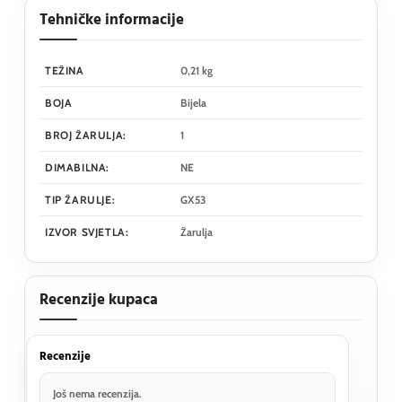
Tehničke informacije
TEŽINA
0,21 kg
BOJA
Bijela
BROJ ŽARULJA:
1
DIMABILNA:
NE
TIP ŽARULJE:
GX53
IZVOR SVJETLA:
Žarulja
Recenzije kupaca
Recenzije
Još nema recenzija.