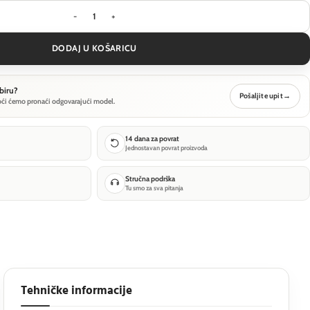
Stropna svjetiljka Technical Onda - Crna - C024CL
DODAJ U KOŠARICU
biru?
Pošaljite upit
→
oći ćemo pronaći odgovarajući model.
14 dana za povrat
Jednostavan povrat proizvoda
Stručna podrška
Tu smo za sva pitanja
Tehničke informacije