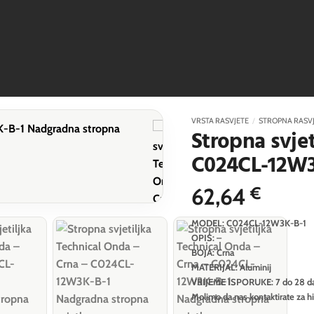
VRSTA RASVJETE
/
STROPNA RASV
Stropna svje
C024CL-12W3
62,64
€
MODEL: C024CL-12W3K-B-1
OPIS: –
BOJA: Crna
MATERIJAL: Aluminij
VRIJEME ISPORUKE: 7 do 28 d
Molimo da nas kontaktirate za h