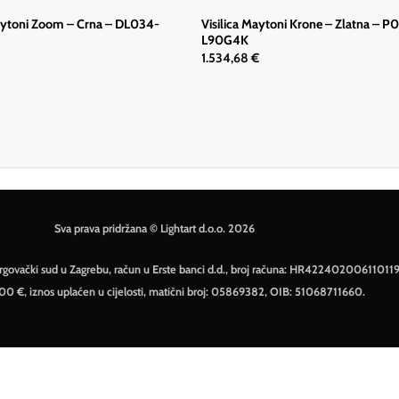
ytoni Zoom – Crna – DL034-
Visilica Maytoni Krone – Zlatna – P
L90G4K
1.534,68
€
Sva prava pridržana © Lightart d.o.o. 2026
– Trgovački sud u Zagrebu, račun u Erste banci d.d., broj računa: HR42240200611011
500 €, iznos uplaćen u cijelosti, matični broj: 05869382, OIB: 51068711660.