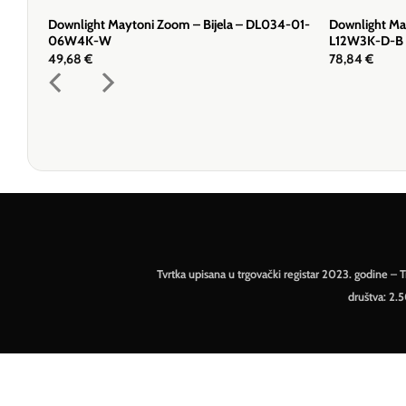
Downlight Maytoni Zoom – Bijela – DL034-01-
Downlight Ma
06W4K-W
L12W3K-D-B
49,68
€
78,84
€
Tvrtka upisana u trgovački registar 2023. godine 
društva: 2.