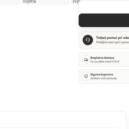
Trebaš pomoć pri oda
Pošaljite nam upit i pom
Besplatna dostava
Za narudžbe iznad 100 €
Sigurna kupovina
Zaštićen način plaćanja