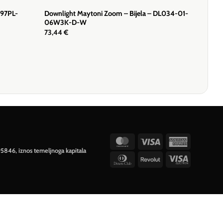
097PL-
Downlight Maytoni Zoom – Bijela – DL034-01-
06W3K-D-W
73,44
€
MasterCard
Visa
American
95846, iznos temeljnoga kapitala
Express
Dinners
Revolut
Visa
Club
Electron