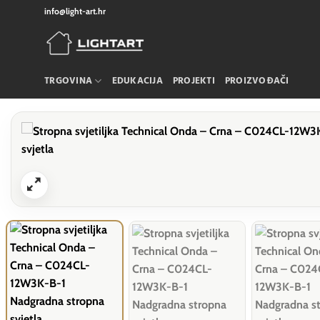
Skip
info@light-art.hr
to
content
TRGOVINA
EDUKACIJA
PROJEKTI
PROIZVOĐAČI