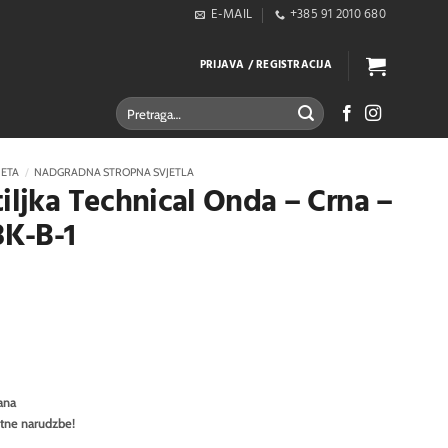
E-MAIL
+385 91 2010 680
PRIJAVA / REGISTRACIJA
Pretraži:
JETA
/
NADGRADNA STROPNA SVJETLA
tiljka Technical Onda – Crna –
K-B-1
ana
itne narudzbe!