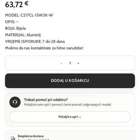
63,72
€
MODEL: C217CL-15W3K-W
OPIS: –
BOJA: Bijela
MATERIJAL: Aluminij
VRIJEME ISPORUKE: 7 do 28 dana
Molimo da nas kontaktirate za hitne narudzbe!
Stropna svjetiljka Technical Lens - B
DODAJ U KOŠARICU
Trebaš pomoć pri odabiru?
Pošaljite nam upit i pomoći ćemo pronaći odgovarajući model.
Pošaljite upit
→
Besplatna dostava