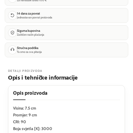
Za narudžbe iznad 100 €
14 dana za povrat
Jednostavan povrat proizvoda
Sigurna kupovina
Zaštićen način plaćanja
Stručna podrška
Tu smo za sva pitanja
DETALJI PROIZVODA
Opis i tehničke informacije
Opis proizvoda
Visina: 7.5 cm
Promjer: 9 cm
CRI: 90
Boja svjetla [K]: 3000