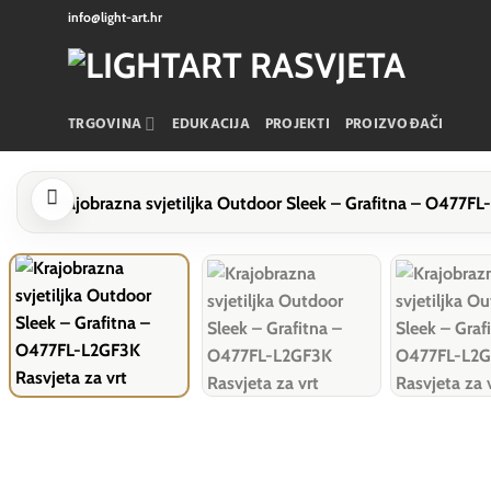
Skip
info@light-art.hr
to
content
TRGOVINA
EDUKACIJA
PROJEKTI
PROIZVOĐAČI