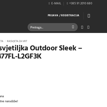
E-MAIL
+385 91 2010 680
PRIJAVA / REGISTRACIJA
Pretraži:
ETA
/
RASVJETA ZA VRT
svjetiljka Outdoor Sleek –
477FL-L2GF3K
ana
itne narudzbe!