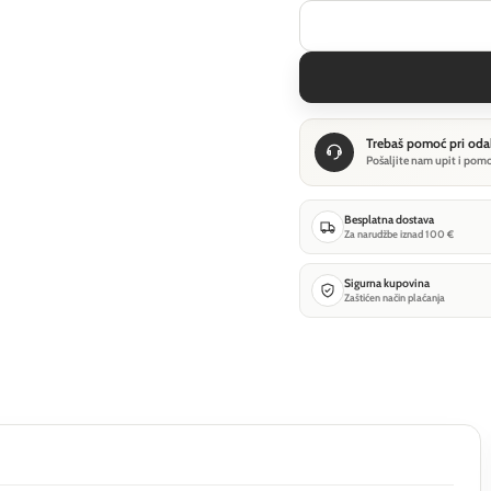
Trebaš pomoć pri oda
Pošaljite nam upit i pom
Besplatna dostava
Za narudžbe iznad 100 €
Sigurna kupovina
Zaštićen način plaćanja