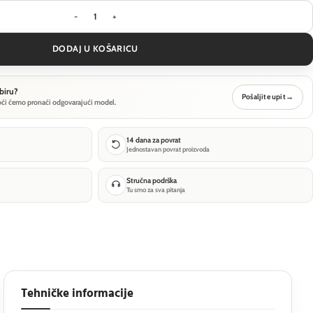
Krajobrazna svjetiljka Outdoor Sleek - Grafitna - 
DODAJ U KOŠARICU
biru?
Pošaljite upit
→
oći ćemo pronaći odgovarajući model.
14 dana za povrat
Jednostavan povrat proizvoda
Stručna podrška
Tu smo za sva pitanja
Tehničke informacije