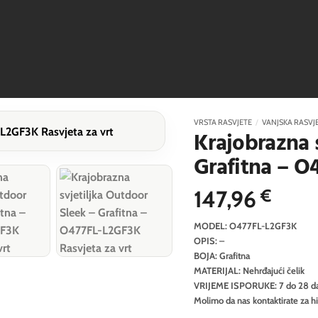
VRSTA RASVJETE
/
VANJSKA RASVJ
Krajobrazna 
Grafitna – O
147,96
€
MODEL: O477FL-L2GF3K
OPIS: –
BOJA: Grafitna
MATERIJAL: Nehrđajući čelik
VRIJEME ISPORUKE: 7 do 28 d
Molimo da nas kontaktirate za h