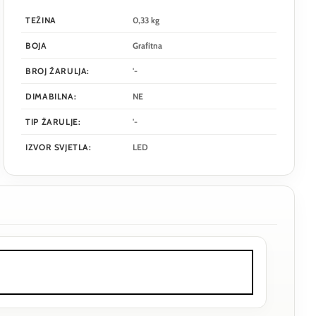
TEŽINA
0,33 kg
BOJA
Grafitna
BROJ ŽARULJA:
'-
DIMABILNA:
NE
TIP ŽARULJE:
'-
IZVOR SVJETLA:
LED