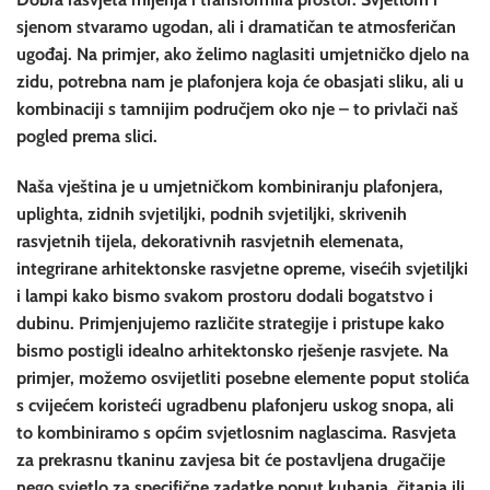
sjenom stvaramo ugodan, ali i dramatičan te atmosferičan
ugođaj. Na primjer, ako želimo naglasiti umjetničko djelo na
zidu, potrebna nam je plafonjera koja će obasjati sliku, ali u
kombinaciji s tamnijim područjem oko nje – to privlači naš
pogled prema slici.
Naša vještina je u umjetničkom kombiniranju plafonjera,
uplighta, zidnih svjetiljki, podnih svjetiljki, skrivenih
rasvjetnih tijela, dekorativnih rasvjetnih elemenata,
integrirane arhitektonske rasvjetne opreme, visećih svjetiljki
i lampi kako bismo svakom prostoru dodali bogatstvo i
dubinu. Primjenjujemo različite strategije i pristupe kako
bismo postigli idealno arhitektonsko rješenje rasvjete. Na
primjer, možemo osvijetliti posebne elemente poput stolića
s cvijećem koristeći ugradbenu plafonjeru uskog snopa, ali
to kombiniramo s općim svjetlosnim naglascima. Rasvjeta
za prekrasnu tkaninu zavjesa bit će postavljena drugačije
nego svjetlo za specifične zadatke poput kuhanja, čitanja ili