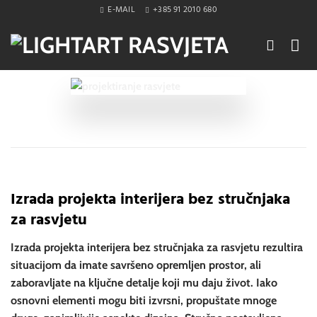
Skip
E-MAIL
+385 91 2010 680
to
content
Izrada projekta interijera bez stručnjaka
za rasvjetu
Izrada projekta interijera bez stručnjaka za rasvjetu rezultira
situacijom da imate savršeno opremljen prostor, ali
zaboravljate na ključne detalje koji mu daju život. Iako
osnovni elementi mogu biti izvrsni, propuštate mnoge