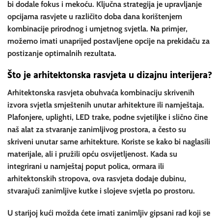
bi dodale fokus i mekoću. Ključna strategija je upravljanje
opcijama rasvjete u različito doba dana korištenjem
kombinacije prirodnog i umjetnog svjetla. Na primjer,
možemo imati unaprijed postavljene opcije na prekidaču za
postizanje optimalnih rezultata.
Što je arhitektonska rasvjeta u
dizajnu interijera
?
Arhitektonska rasvjeta obuhvaća kombinaciju skrivenih
izvora svjetla smještenih unutar arhitekture ili namještaja.
Plafonjere, uplighti, LED trake, podne svjetiljke i slično čine
naš alat za stvaranje zanimljivog prostora, a često su
skriveni unutar same arhitekture. Koriste se kako bi naglasili
materijale, ali i pružili opću osvijetljenost. Kada su
integrirani u namještaj poput polica, ormara ili
arhitektonskih stropova, ova rasvjeta dodaje dubinu,
stvarajući zanimljive kutke i slojeve svjetla po prostoru.
U starijoj kući možda ćete imati zanimljiv gipsani rad koji se