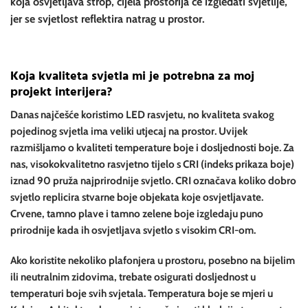
koja osvjetljava strop, cijela prostorija će izgledati svjetlije,
jer se svjetlost reflektira natrag u prostor.
Koja kvaliteta svjetla mi je potrebna za moj
projekt interijera?
Danas najčešće koristimo LED rasvjetu, no kvaliteta svakog
pojedinog svjetla ima veliki utjecaj na prostor. Uvijek
razmišljamo o kvaliteti temperature boje i dosljednosti boje. Za
nas, visokokvalitetno rasvjetno tijelo s CRI (indeks prikaza boje)
iznad 90 pruža najprirodnije svjetlo. CRI označava koliko dobro
svjetlo replicira stvarne boje objekata koje osvjetljavate.
Crvene, tamno plave i tamno zelene boje izgledaju puno
prirodnije kada ih osvjetljava svjetlo s visokim CRI-om.
Ako koristite nekoliko plafonjera u prostoru, posebno na bijelim
ili neutralnim zidovima, trebate osigurati dosljednost u
temperaturi boje svih svjetala. Temperatura boje se mjeri u