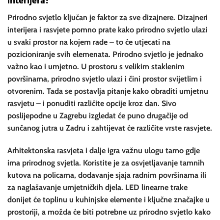
interijera?
Prirodno svjetlo ključan je faktor za sve dizajnere. Dizajneri
interijera i rasvjete pomno prate kako prirodno svjetlo ulazi
u svaki prostor na kojem rade – to će utjecati na
pozicioniranje svih elemenata. Prirodno svjetlo je jednako
važno kao i umjetno. U prostoru s velikim staklenim
površinama, prirodno svjetlo ulazi i čini prostor svijetlim i
otvorenim. Tada se postavlja pitanje kako obraditi umjetnu
rasvjetu – i ponuditi različite opcije kroz dan. Sivo
poslijepodne u Zagrebu izgledat će puno drugačije od
sunčanog jutra u Zadru i zahtijevat će različite vrste rasvjete.
Arhitektonska rasvjeta i dalje igra važnu ulogu tamo gdje
ima prirodnog svjetla. Koristite je za osvjetljavanje tamnih
kutova na policama, dodavanje sjaja radnim površinama ili
za naglašavanje umjetničkih djela. LED linearne trake
donijet će toplinu u kuhinjske elemente i ključne značajke u
prostoriji, a možda će biti potrebne uz prirodno svjetlo kako