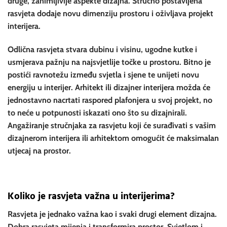
druge, zanimljivije aspekte dizajna. Stručno postavljena
rasvjeta dodaje novu dimenziju prostoru i oživljava projekt
interijera.
Odlična rasvjeta stvara dubinu i visinu, ugodne kutke i
usmjerava pažnju na najsvjetlije točke u prostoru. Bitno je
postići ravnotežu između svjetla i sjene te unijeti novu
energiju u interijer. Arhitekt ili dizajner interijera možda će
jednostavno nacrtati raspored plafonjera u svoj projekt, no
to neće u potpunosti iskazati ono što su dizajnirali.
Angažiranje stručnjaka za rasvjetu koji će surađivati s vašim
dizajnerom interijera ili arhitektom omogućit će maksimalan
utjecaj na prostor.
Koliko je rasvjeta važna u interijerima?
Rasvjeta je jednako važna kao i svaki drugi element dizajna.
Dobra rasvjeta mijenja i transformira prostor. Svjetlom i