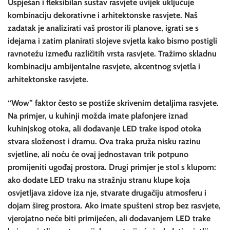
Uspješan i fleksibilan sustav rasvjete uvijek uključuje
kombinaciju dekorativne i arhitektonske rasvjete. Naš
zadatak je analizirati vaš prostor ili planove, igrati se s
idejama i zatim planirati slojeve svjetla kako bismo postigli
ravnotežu između različitih vrsta rasvjete. Tražimo skladnu
kombinaciju ambijentalne rasvjete, akcentnog svjetla i
arhitektonske rasvjete.
“Wow” faktor često se postiže skrivenim detaljima rasvjete.
Na primjer, u kuhinji možda imate plafonjere iznad
kuhinjskog otoka, ali dodavanje LED trake ispod otoka
stvara složenost i dramu. Ova traka pruža nisku razinu
svjetline, ali noću će ovaj jednostavan trik potpuno
promijeniti ugođaj prostora. Drugi primjer je stol s klupom:
ako dodate LED traku na stražnju stranu klupe koja
osvjetljava zidove iza nje, stvarate drugačiju atmosferu i
dojam šireg prostora. Ako imate spušteni strop bez rasvjete,
vjerojatno neće biti primijećen, ali dodavanjem LED trake