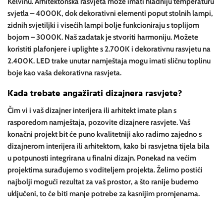
Kelvinu. Arhitektonska rasvjeta može imati hladniju temperaturu
svjetla – 4000K, dok dekorativni elementi poput stolnih lampi,
zidnih svjetiljki i visećih lampi bolje funkcioniraju s toplijom
bojom – 3000K. Naš zadatak je stvoriti harmoniju. Možete
koristiti plafonjere i uplighte s 2.700K i dekorativnu rasvjetu na
2.400K. LED trake unutar namještaja mogu imati sličnu toplinu
boje kao vaša dekorativna rasvjeta.
Kada trebate angažirati dizajnera rasvjete?
Čim vi i vaš dizajner interijera ili arhitekt imate plan s
rasporedom namještaja, pozovite dizajnere rasvjete. Vaš
konačni projekt bit će puno kvalitetniji ako radimo zajedno s
dizajnerom interijera ili arhitektom, kako bi rasvjetna tijela bila
u potpunosti integrirana u finalni dizajn. Ponekad na većim
projektima surađujemo s voditeljem projekta. Želimo postići
najbolji mogući rezultat za vaš prostor, a što ranije budemo
uključeni, to će biti manje potrebe za kasnijim promjenama.