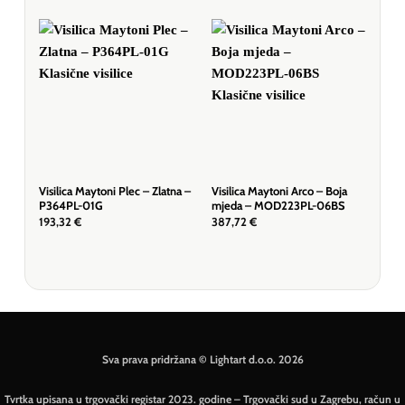
Visilica Maytoni Plec – Zlatna –
Visilica Maytoni Arco – Boja
Dow
P364PL-01G
mjeda – MOD223PL-06BS
Crn
193,32
€
387,72
€
70,
Sva prava pridržana © Lightart d.o.o. 2026
Tvrtka upisana u trgovački registar 2023. godine – Trgovački sud u Zagrebu, račun u