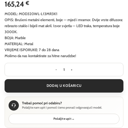
165,24
€
MODEL: MOD320WL-L13MR3K1
OPIS: Brušeni metalni elementi, boje — mjed i mramor. Dvije vrste difuzora:
rebrasto staklo i bijeli mat akril. Izvor svjetla — LED traka, temperatura boje
3000K.
BOJA: Marble
MATERIJAL: Metal
VRIJEME ISPORUKE: 7 do 28 dana
Molimo da nas kontaktirate za hitne narudzbe!
Zidna svjetiljka Maytoni Jupiter - 
DODAJ U KOŠARICU
Trebaš pomoć pri odabiru?
Pošaljite nam upit i pomoći ćemo pronaći odgovarajući model.
Pošaljite upit
→