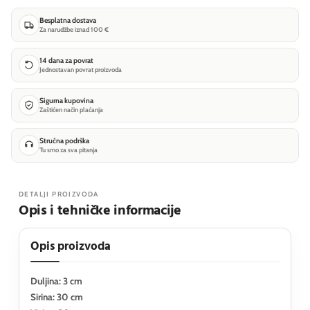
Besplatna dostava
Za narudžbe iznad 100 €
14 dana za povrat
Jednostavan povrat proizvoda
Sigurna kupovina
Zaštićen način plaćanja
Stručna podrška
Tu smo za sva pitanja
DETALJI PROIZVODA
Opis i tehničke informacije
Opis proizvoda
Duljina: 3 cm
Sirina: 30 cm