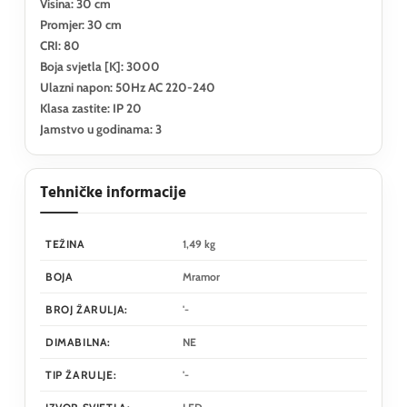
Visina: 30 cm
Promjer: 30 cm
CRI: 80
Boja svjetla [K]: 3000
Ulazni napon: 50Hz AC 220-240
Klasa zastite: IP 20
Jamstvo u godinama: 3
Tehničke informacije
TEŽINA
1,49 kg
BOJA
Mramor
BROJ ŽARULJA:
'-
DIMABILNA:
NE
TIP ŽARULJE:
'-