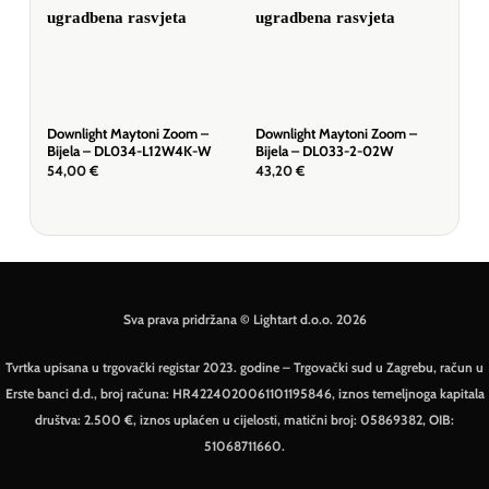
Downlight Maytoni Zoom –
Downlight Maytoni Zoom –
Dow
Bijela – DL034-L12W4K-W
Bijela – DL033-2-02W
Bij
54,00
€
43,20
€
18,
Sva prava pridržana © Lightart d.o.o. 2026
Tvrtka upisana u trgovački registar 2023. godine – Trgovački sud u Zagrebu, račun u
Erste banci d.d., broj računa: HR4224020061101195846, iznos temeljnoga kapitala
društva: 2.500 €, iznos uplaćen u cijelosti, matični broj: 05869382, OIB:
51068711660.