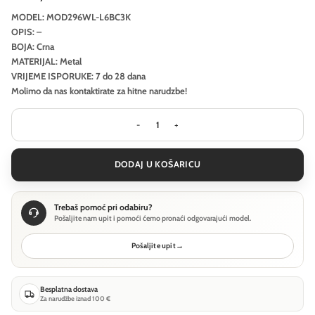
MODEL: MOD296WL-L6BC3K
OPIS: –
BOJA: Crna
MATERIJAL: Metal
VRIJEME ISPORUKE: 7 do 28 dana
Molimo da nas kontaktirate za hitne narudzbe!
Zidna svjetiljka Maytoni Flat - Crn
DODAJ U KOŠARICU
Trebaš pomoć pri odabiru?
Pošaljite nam upit i pomoći ćemo pronaći odgovarajući model.
Pošaljite upit
→
Besplatna dostava
Za narudžbe iznad 100 €