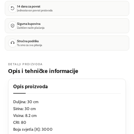
14 dana za povrat
Jednostavan povrat proizvoda
Sigurna kupovina
Zaštićen način plaćanja
Stručna podrška
Tu smo za sva pitanja
DETALJI PROIZVODA
Opis i tehničke informacije
Opis proizvoda
Duljina: 30 cm
Sirina: 30 cm
Visina: 8.2 cm
CRI: 80
Boja svjetla [K]: 3000