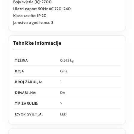
Boja svjetla [K]: 2700
Ulazni napon: 50Hz AC 220-240
Klasa zastite: IP 20
Jamstvo u godinama: 3
Tehničke informacije
TEŽINA
0,545 kg
BOJA
Crna
BROJ ŽARULJA:
'-
DIMABILNA:
DA
TIP ŽARULJE:
'-
IZVOR SVJETLA:
LED