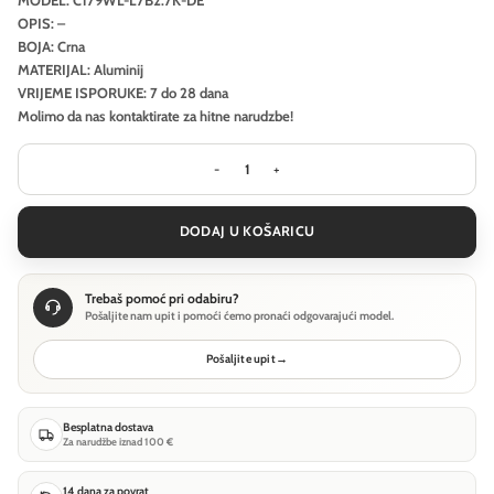
OPIS: –
BOJA: Crna
MATERIJAL: Aluminij
VRIJEME ISPORUKE: 7 do 28 dana
Molimo da nas kontaktirate za hitne narudzbe!
Zidna svjetiljka Maytoni Aron - Crna
DODAJ U KOŠARICU
Trebaš pomoć pri odabiru?
Pošaljite nam upit i pomoći ćemo pronaći odgovarajući model.
Pošaljite upit
→
Besplatna dostava
Za narudžbe iznad 100 €
14 dana za povrat