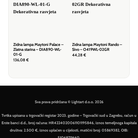
Zidna lampa Maytoni Palace –
Zidna lampa Maytoni Rando –
Zid
Zlatna starina – DIA890-WL-
Sivo – O419WL-02GR
Bij
01-G
44,28
€
32,
136,08
€
Sva prava pridržana © Lightart d.o.o. 2026
Tvrtka upisana u trgovački registar 2023. godine – Trgovački sud u Zagrebu, račun u
Erste banci d.d., broj računa: HR4224020061101195846, iznos temeljnoga kapitala
društva: 2.500 €, iznos uplaćen u cijelosti, matični broj: 05869382, OIB:
51068711660.