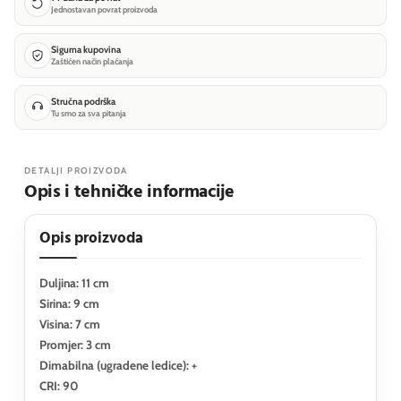
Jednostavan povrat proizvoda
Sigurna kupovina
Zaštićen način plaćanja
Stručna podrška
Tu smo za sva pitanja
DETALJI PROIZVODA
Opis i tehničke informacije
Opis proizvoda
Duljina: 11 cm
Sirina: 9 cm
Visina: 7 cm
Promjer: 3 cm
Dimabilna (ugradene ledice): +
CRI: 90