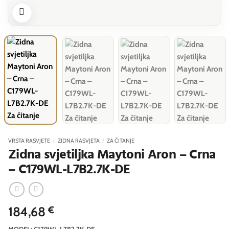
VRSTA RASVJETE
/
ZIDNA RASVJETA
/
ZA ČITANJE
Zidna svjetiljka Maytoni Aron – Crna
– C179WL-L7B2.7K-DE
184,68
€
MODEL: C179WL-L7B2.7K-DE