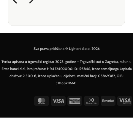
Sva prava pridržana © Lightart d.o.o. 2026
Tvrtka upisana u trgovački registar 2023. godine – Trgovački sud u Zagrebu, račun u
Erste banci d.d., broj računa: HR4224020061101195846, iznos temeljnoga kapitala
društva: 2.500 €, iznos uplaćen u cijelosti, matični broj: 05869382, OIB:
51068711660.
MasterCard
Visa
American
Dinners
Revolut
V
Express
Club
E