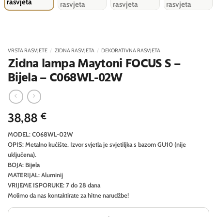
VRSTA RASVJETE
/
ZIDNA RASVJETA
/
DEKORATIVNA RASVJETA
Zidna lampa Maytoni FOCUS S –
Bijela – C068WL-02W
38,88
€
MODEL: C068WL-02W
OPIS: Metalno kućište. Izvor svjetla je svjetiljka s bazom GU10 (nije
uključena).
BOJA: Bijela
MATERIJAL: Aluminij
VRIJEME ISPORUKE: 7 do 28 dana
Molimo da nas kontaktirate za hitne narudžbe!