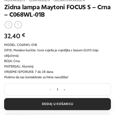
VRSTA RASVJETE
/
ZIDNA RASVJETA
/
DEKORATIVNA RASVJETA
Zidna lampa Maytoni FOCUS S – Crna
– C068WL-01B
32,40
€
MODEL: C068WL-01B
OPIS: Metalno kućište. Izvor svjetla je svjetiljka s bazom GU10 (nije
uključena).
BOJA: Crna
MATERIJAL: Aluminij
VRIJEME ISPORUKE: 7 do 28 dana
Molimo da nas kontaktirate za hitne narudžbe!
Zidna lampa Maytoni FOCUS S - Crna
DODAJ U KOŠARICU