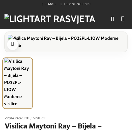
Skip
E-MAIL
+385 91 2010 680
to
content
VRSTA RASVJETE
/
VISILICE
Visilica Maytoni Ray – Bijela –