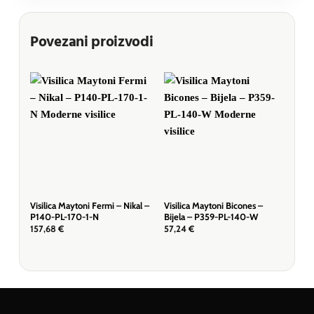
Povezani proizvodi
Visilica Maytoni Fermi – Nikal –
Visilica Maytoni Bicones –
Visi
P140-PL-170-1-N
Bijela – P359-PL-140-W
– M
157,68
€
57,24
€
655