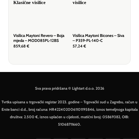
Visilica Maytoni Revero – Boja
Visilica Maytoni Bicones – Siva
Visi
mjeda – MOD085PL-12BS
– P359-PL-140-C
– P
859,68
€
57,24
€
157
Sva prava pridržana © Lightart d.o.o. 2026
Tvrtka upisana u trgovački registar 2023. godine – Trgovački sud u Zagrebu, račun u
Erste banci d.d., broj računa: HR4224020061101195846, iznos temeljnoga kapitala
društva: 2.500 €, iznos uplaćen u cijelosti, matični broj: 05869382, OIB:
51068711660.