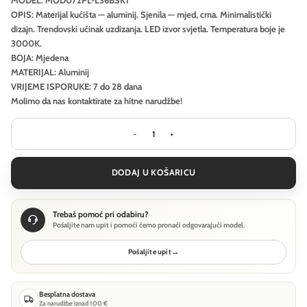
OPIS: Materijal kućišta — aluminij. Sjenila — mjed, crna. Minimalistički
dizajn. Trendovski učinak uzdizanja. LED izvor svjetla. Temperatura boje je
3000K.
BOJA: Mjedena
MATERIJAL: Aluminij
VRIJEME ISPORUKE: 7 do 28 dana
Molimo da nas kontaktirate za hitne narudžbe!
Visilica Maytoni Glint - Mjedena - 
DODAJ U KOŠARICU
Trebaš pomoć pri odabiru?
Pošaljite nam upit i pomoći ćemo pronaći odgovarajući model.
Pošaljite upit
→
Besplatna dostava
Za narudžbe iznad 100 €