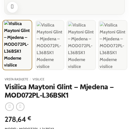
VRSTA RASVJETE
/
VISILICE
Visilica Maytoni Glint – Mjedena –
MOD072PL-L36BSK1
278,64
€
MODEL: MOD072PL-L36BSK1