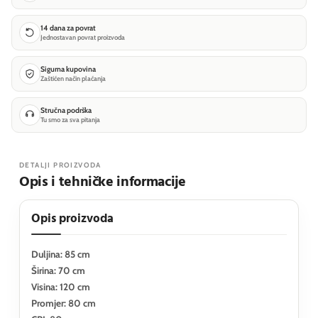
14 dana za povrat
Jednostavan povrat proizvoda
Sigurna kupovina
Zaštićen način plaćanja
Stručna podrška
Tu smo za sva pitanja
DETALJI PROIZVODA
Opis i tehničke informacije
Opis proizvoda
Duljina: 85 cm
Širina: 70 cm
Visina: 120 cm
Promjer: 80 cm